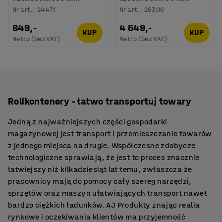
Nr art.
:
24471
Nr art.
:
26306
649,-
4 549,-
KUP
KUP
Netto (bez VAT)
Netto (bez VAT)
Rollkontenery - łatwo transportuj towary
Jedną z najważniejszych części gospodarki
magazynowej jest transport i przemieszczanie towarów
z jednego miejsca na drugie. Współczesne zdobycze
technologiczne sprawiają, że jest to proces znacznie
łatwiejszy niż kilkadziesiąt lat temu, zwłaszcza że
pracownicy mają do pomocy cały szereg narzędzi,
sprzętów oraz maszyn ułatwiających transport nawet
bardzo ciężkich ładunków. AJ Produkty znając realia
rynkowe i oczekiwania klientów ma przyjemność