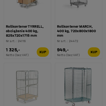
Rollkontener TYRRELL,
Rollkontener MARCH,
obciążenie 400 kg,
400 kg, 720x800x1800
825x720x1715 mm
mm
Nr art.
:
24116
Nr art.
:
24472
1 325,-
949,-
KUP
KUP
Netto (bez VAT)
Netto (bez VAT)