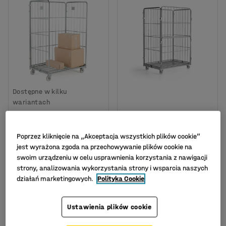
Dostępne w kilku
wariantach
Rollkontener MANOR, 3-
Rollkontener MARCH,
stronny, 400 kg,
400 kg, 1200x800x1800
1200x800x1800 mm
mm
Poprzez kliknięcie na „Akceptacja wszystkich plików cookie”
Nr art.
:
24121
Nr art.
:
24473
jest wyrażona zgoda na przechowywanie plików cookie na
swoim urządzeniu w celu usprawnienia korzystania z nawigacji
989,-
1 199,-
strony, analizowania wykorzystania strony i wsparcia naszych
KUP
KUP
Netto (bez VAT)
Netto (bez VAT)
działań marketingowych.
Polityka Cookie
Ustawienia plików cookie