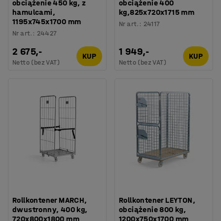
obciążenie 450 kg, z
obciążenie 400
hamulcami,
kg,825x720x1715 mm
1195x745x1700 mm
Nr art.
:
24117
Nr art.
:
24427
2 675,-
1 949,-
KUP
KUP
Netto (bez VAT)
Netto (bez VAT)
Rollkontener MARCH,
Rollkontener LEYTON,
dwustronny, 400 kg,
obciążenie 800 kg,
720x800x1800 mm
1200x750x1700 mm