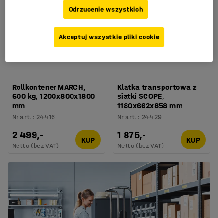
Odrzucenie wszystkich
Akceptuj wszystkie pliki cookie
Rollkontener MARCH,
Klatka transportowa z
600 kg, 1200x800x1800
siatki SCOPE,
mm
1180x662x858 mm
Nr art.
:
24416
Nr art.
:
24429
2 499,-
1 875,-
KUP
KUP
Netto (bez VAT)
Netto (bez VAT)