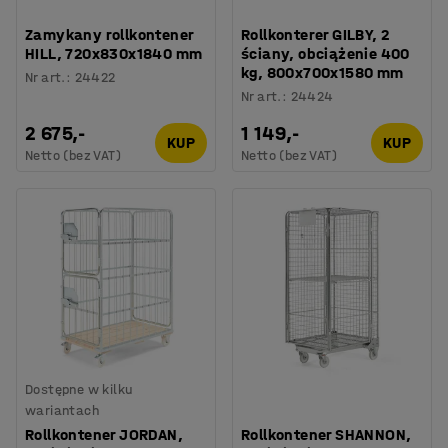
Zamykany rollkontener
Rollkonterer GILBY, 2
HILL, 720x830x1840 mm
ściany, obciążenie 400
kg, 800x700x1580 mm
Nr art.
:
24422
Nr art.
:
24424
2 675,-
1 149,-
KUP
KUP
Netto (bez VAT)
Netto (bez VAT)
Dostępne w kilku
wariantach
Rollkontener JORDAN,
Rollkontener SHANNON,