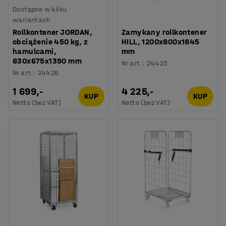
Dostępne w kilku
wariantach
Rollkontener JORDAN,
Zamykany rollkontener
obciążenie 450 kg, z
HILL, 1200x800x1845
hamulcami,
mm
830x675x1390 mm
Nr art.
:
24423
Nr art.
:
24426
1 699,-
4 225,-
KUP
KUP
Netto (bez VAT)
Netto (bez VAT)