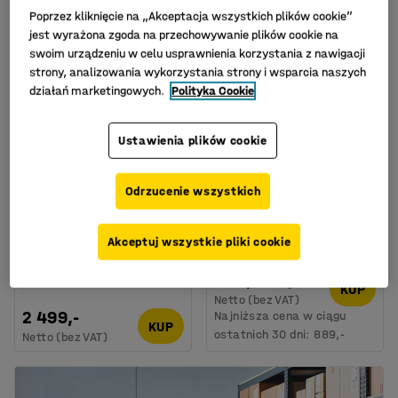
Poprzez kliknięcie na „Akceptacja wszystkich plików cookie”
jest wyrażona zgoda na przechowywanie plików cookie na
swoim urządzeniu w celu usprawnienia korzystania z nawigacji
strony, analizowania wykorzystania strony i wsparcia naszych
działań marketingowych.
Polityka Cookie
Ustawienia plików cookie
Rollkontener MARCH,
Wózek
600 kg, 1200x800x1800
pocztowy/aktowy CLIP,
Odrzucenie wszystkich
mm
2 koszyki, obciążenie
100 kg, 690x410x950
Nr art.
:
24416
mm
Akceptuj wszystkie pliki cookie
Nr art.
:
10398
889,-
756,-
KUP
Netto (bez VAT)
2 499,-
Najniższa cena w ciągu
KUP
ostatnich 30 dni:
889,-
Netto (bez VAT)