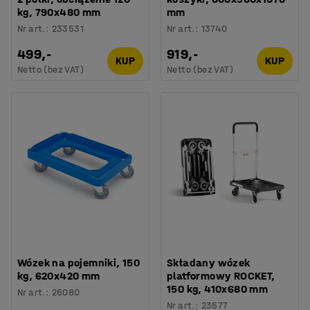
kg, 790x480 mm
mm
Nr art.
:
233531
Nr art.
:
13740
499,-
919,-
KUP
KUP
Netto (bez VAT)
Netto (bez VAT)
Wózek na pojemniki, 150
Składany wózek
kg, 620x420 mm
platformowy ROCKET,
150 kg, 410x680 mm
Nr art.
:
26080
Nr art.
:
23577