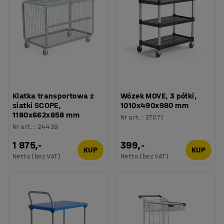
Klatka transportowa z
Wózek MOVE, 3 półki,
siatki SCOPE,
1010x490x980 mm
1180x662x858 mm
Nr art.
:
27071
Nr art.
:
24429
1 875,-
399,-
KUP
KUP
Netto (bez VAT)
Netto (bez VAT)