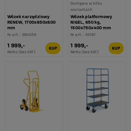
Dostępne w kilku
wariantach
Wózek narzędziowy
Wózek platformowy
RENEW, 1700x650x600
NIGEL, 650 kg,
mm
1500x750x400 mm
Nr art.
:
290039
Nr art.
:
30181
1 999,-
1 999,-
KUP
KUP
Netto (bez VAT)
Netto (bez VAT)