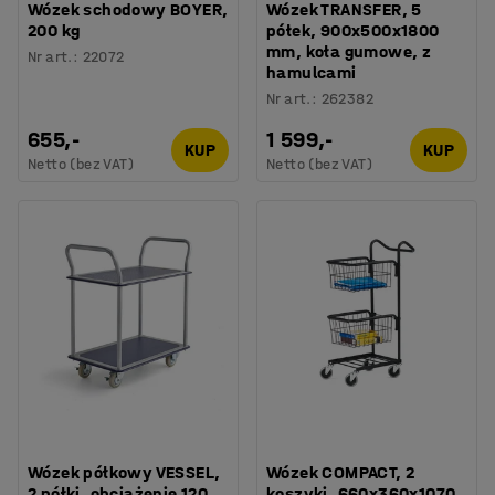
Wózek schodowy BOYER,
Wózek TRANSFER, 5
200 kg
półek, 900x500x1800
mm, koła gumowe, z
Nr art.
:
22072
hamulcami
Nr art.
:
262382
655,-
1 599,-
KUP
KUP
Netto (bez VAT)
Netto (bez VAT)
Wózek półkowy VESSEL,
Wózek COMPACT, 2
2 półki, obciążenie 120
koszyki, 660x360x1070