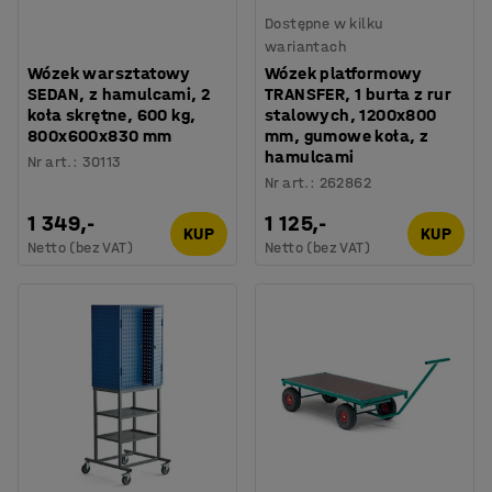
Dostępne w kilku
wariantach
Wózek warsztatowy
Wózek platformowy
SEDAN, z hamulcami, 2
TRANSFER, 1 burta z rur
koła skrętne, 600 kg,
stalowych, 1200x800
800x600x830 mm
mm, gumowe koła, z
hamulcami
Nr art.
:
30113
Nr art.
:
262862
1 349,-
1 125,-
KUP
KUP
Netto (bez VAT)
Netto (bez VAT)