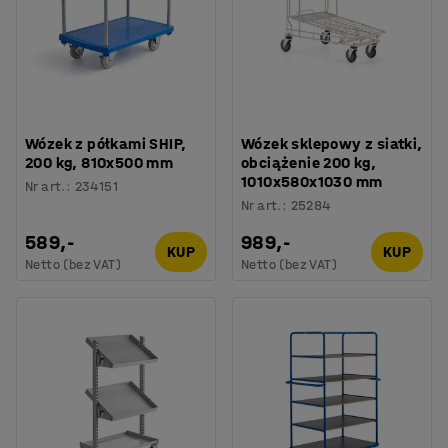
Wózek z półkami SHIP,
Wózek sklepowy z siatki,
200 kg, 810x500 mm
obciążenie 200 kg,
1010x580x1030 mm
Nr art.
:
234151
Nr art.
:
25284
589,-
989,-
KUP
KUP
Netto (bez VAT)
Netto (bez VAT)