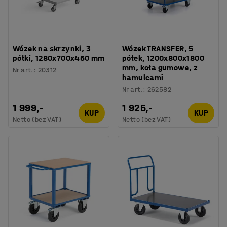
Wózek na skrzynki, 3
Wózek TRANSFER, 5
półki, 1280x700x450 mm
półek, 1200x800x1800
mm, koła gumowe, z
Nr art.
:
20312
hamulcami
Nr art.
:
262582
1 999,-
1 925,-
KUP
KUP
Netto (bez VAT)
Netto (bez VAT)