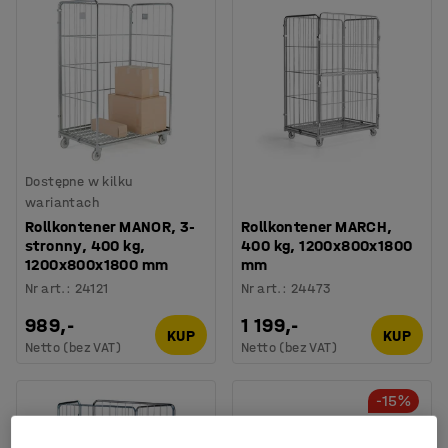
Dostępne w kilku
wariantach
Rollkontener MANOR, 3-
Rollkontener MARCH,
stronny, 400 kg,
400 kg, 1200x800x1800
1200x800x1800 mm
mm
Nr art.
:
24121
Nr art.
:
24473
989,-
1 199,-
KUP
KUP
Netto (bez VAT)
Netto (bez VAT)
-15%