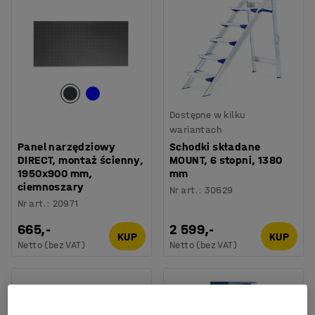
Dostępne w kilku
wariantach
Panel narzędziowy
Schodki składane
DIRECT, montaż ścienny,
MOUNT, 6 stopni, 1380
1950x900 mm,
mm
ciemnoszary
Nr art.
:
30629
Nr art.
:
20971
665,-
2 599,-
KUP
KUP
Netto (bez VAT)
Netto (bez VAT)