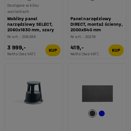
Dostępne w kilku
wariantach
Mobilny panel
Panel narzędziowy
narzędziowy SELECT,
DIRECT, montaż ścienny,
2060x1830 mm, szary
2000x540 mm
Nr art.
:
206285
Nr art.
:
20218
3 999,-
419,-
KUP
KUP
Netto (bez VAT)
Netto (bez VAT)