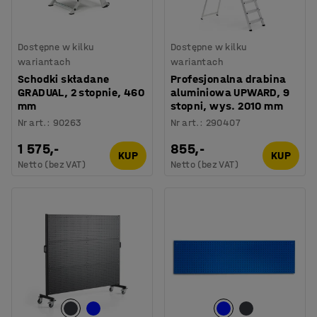
Dostępne w kilku
Dostępne w kilku
wariantach
wariantach
Schodki składane
Profesjonalna drabina
GRADUAL, 2 stopnie, 460
aluminiowa UPWARD, 9
mm
stopni, wys. 2010 mm
Nr art.
:
90263
Nr art.
:
290407
1 575,-
855,-
KUP
KUP
Netto (bez VAT)
Netto (bez VAT)