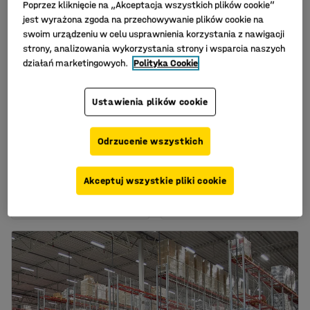
Poprzez kliknięcie na „Akceptacja wszystkich plików cookie”
jest wyrażona zgoda na przechowywanie plików cookie na
swoim urządzeniu w celu usprawnienia korzystania z nawigacji
strony, analizowania wykorzystania strony i wsparcia naszych
działań marketingowych.
Polityka Cookie
Ustawienia plików cookie
Plastikowy taboret na
Wózek narzędziowy
kółkach HILLY, wys. 400
RENEW, 1700x650x600
Odrzucenie wszystkich
mm, czarny
mm
Nr art.
:
254471
Nr art.
:
290039
Akceptuj wszystkie pliki cookie
159,-
1 999,-
KUP
KUP
Netto (bez VAT)
Netto (bez VAT)