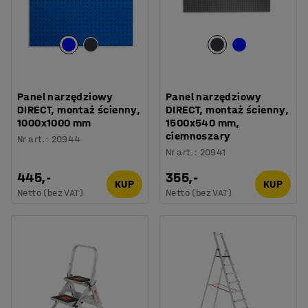
Panel narzędziowy
Panel narzędziowy
DIRECT, montaż ścienny,
DIRECT, montaż ścienny,
1000x1000 mm
1500x540 mm,
ciemnoszary
Nr art.
:
20944
Nr art.
:
20941
445,-
355,-
KUP
KUP
Netto (bez VAT)
Netto (bez VAT)