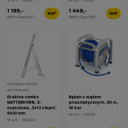
Nr art.
:
30625
Nr art.
:
30626
1 199,-
1 449,-
KUP
KUP
Netto (bez VAT)
Netto (bez VAT)
Dostępne w kilku
wariantach
Drabina combo
Bęben z wężem
MATTERHORN, 3-
pneumatycznym, 30 m,
częsciowa, 3x12 stopni,
16 bar
5410 mm
Nr art.
:
40208
Nr art.
:
290524