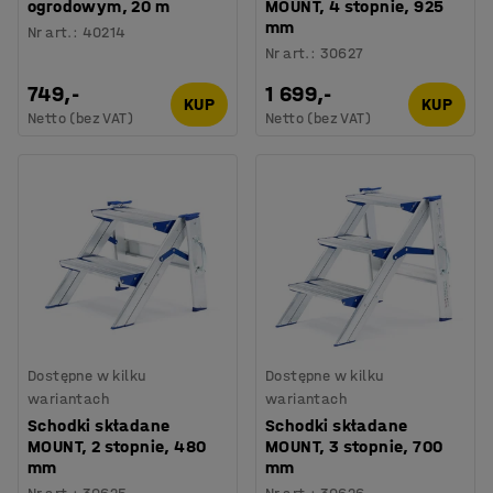
ogrodowym, 20 m
MOUNT, 4 stopnie, 925
mm
Nr art.
:
40214
Nr art.
:
30627
749,-
1 699,-
KUP
KUP
Netto (bez VAT)
Netto (bez VAT)
Dostępne w kilku
Dostępne w kilku
wariantach
wariantach
Schodki składane
Schodki składane
MOUNT, 2 stopnie, 480
MOUNT, 3 stopnie, 700
mm
mm