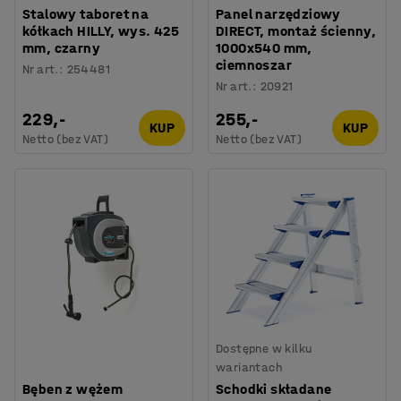
Stalowy taboret na
Panel narzędziowy
kółkach HILLY, wys. 425
DIRECT, montaż ścienny,
mm, czarny
1000x540 mm,
ciemnoszar
Nr art.
:
254481
Nr art.
:
20921
229,-
255,-
KUP
KUP
Netto (bez VAT)
Netto (bez VAT)
Dostępne w kilku
wariantach
Bęben z wężem
Schodki składane