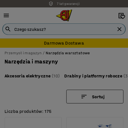
7 lat gwarancji
Darmowa Dostawa
Przemysł i magazyn
Narzędzia warsztatowe
Narzędzia i maszyny
Akcesoria elektryczne
(10)
Drabiny i platformy robocze
(3
Sortuj
Liczba produktów: 175