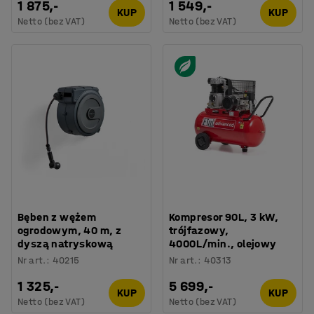
1 875,-
1 549,-
KUP
KUP
Netto (bez VAT)
Netto (bez VAT)
Bęben z wężem
Kompresor 90L, 3 kW,
ogrodowym, 40 m, z
trójfazowy,
dyszą natryskową
4000L/min., olejowy
Nr art.
:
40215
Nr art.
:
40313
1 325,-
5 699,-
KUP
KUP
Netto (bez VAT)
Netto (bez VAT)