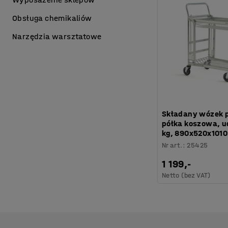
Obsługa chemikaliów
Narzędzia warsztatowe
Składany wózek 
półka koszowa, u
kg, 890x520x101
Nr art.
:
25425
1 199,-
Netto (bez VAT)