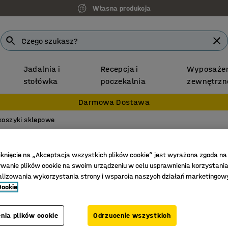
Własna produkcja
Jadalnia i
Recepcja i
Wyposażen
stołówka
poczekalnia
zewnętrzn
Darmowa Dostawa
 koszyki sklepowe
lepu
iknięcie na „Akceptacja wszystkich plików cookie” jest wyrażona zgoda na
ść
Szerokość
Średnica kół
Ilość półek
Nośność
anie plików cookie na swoim urządzeniu w celu usprawnienia korzystania
alizowania wykorzystania strony i wsparcia naszych działań marketingow
Cookie
nia plików cookie
Odrzucenie wszystkich