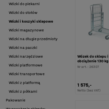
Wózki do piekarni
Wózki do stołów
Wózki i koszyki sklepowe
Wózki magazynowe
Wózki na długie przedmioty
Wózki na paczki
Wózek do sklepu 
Wózki narzędziowe
obciążenie 130 kg
Wózki platformowe
Nr art.
:
26307
Wózki transportowe
Wózki z platformą
1 575,-
Netto (bez VAT)
Wózki z półkami
Pakowanie
Wyposażenie sklepów