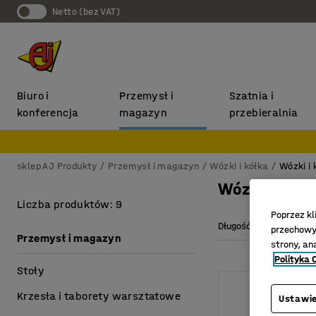
Netto (bez VAT)
Biuro i
Przemysł i
Szatnia i
konferencja
magazyn
przebieralnia
sklep AJ Produkty
Przemysł i magazyn
Wózki i kółka
Wózki i
Wózek do sk
Liczba produktów: 9
Poprzez kl
Długość
Wysoko
przechowyw
Przemysł i magazyn
strony, an
Polityka 
Stoły
Krzesła i taborety warsztatowe
Ustawie