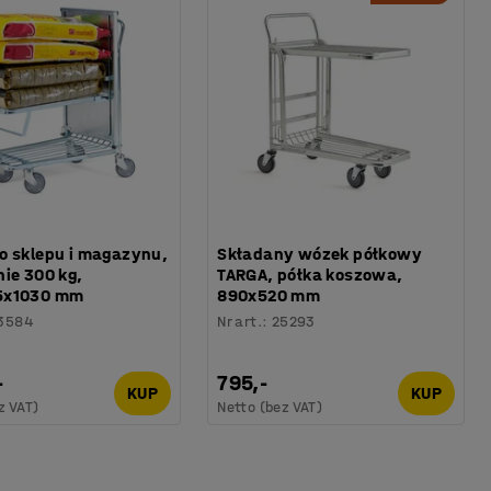
o sklepu i magazynu,
Składany wózek półkowy
ie 300 kg,
TARGA, półka koszowa,
5x1030 mm
890x520 mm
3584
Nr art.
:
25293
-
795,-
KUP
KUP
z VAT)
Netto (bez VAT)