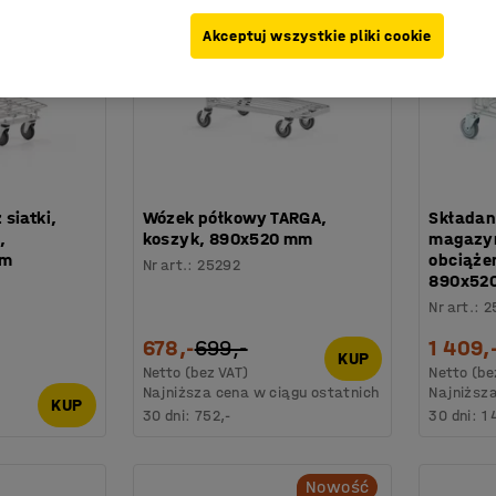
Akceptuj wszystkie pliki cookie
siatki,
Wózek półkowy TARGA,
Składan
,
koszyk, 890x520 mm
magazyn
mm
obciążen
Nr art.
:
25292
890x52
Nr art.
:
2
678,-
699,-
1 409,
KUP
Netto (bez VAT)
Netto (be
Najniższa cena w ciągu ostatnich
Najniższa
KUP
30 dni:
752,-
30 dni:
1 
Nowość