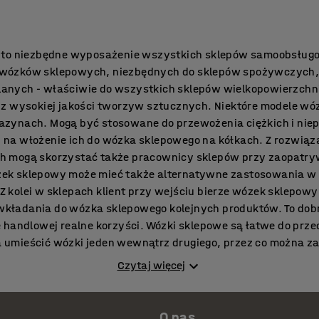
 to niezbędne wyposażenie wszystkich sklepów samoobsługo
wózków sklepowych, niezbędnych do sklepów spożywczych,
anych - właściwie do wszystkich sklepów wielkopowierzchn
 z wysokiej jakości tworzyw sztucznych. Niektóre modele w
zynach. Mogą być stosowane do przewożenia ciężkich i nie
na włożenie ich do wózka sklepowego na kółkach. Z rozwiąz
 mogą skorzystać także pracownicy sklepów przy zaopatry
ek sklepowy może mieć także alternatywne zastosowania w 
kolei w sklepach klient przy wejściu bierze wózek sklepowy
i wkładania do wózka sklepowego kolejnych produktów. To dob
e handlowej realne korzyści. Wózki sklepowe są łatwe do pr
umieścić wózki jeden wewnątrz drugiego, przez co można za
elu wózków naraz. Taka sytuacja ma często miejsce na przyk
Czytaj więcej
pozostawione przez klientów na parkingu. Wózki sklepowe s
ania jeden w drugim, dzięki czemu nie zajmują dużo miejsca
O nas