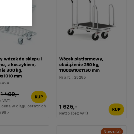
y wózek do sklepu i
Wózek platformowy,
u, z koszykiem,
obciążenie 250 kg,
ie 300 kg,
1100x610x1130 mm
0x1010 mm
Nr art.
:
25285
5424
-
1 499,-
KUP
z VAT)
1 625,-
 cena w ciągu ostatnich
KUP
499,-
Netto (bez VAT)
Nowość