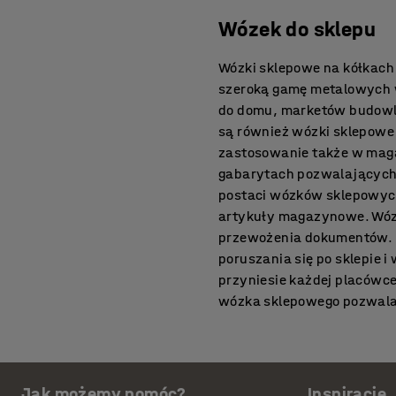
Wózek do sklepu
Wózki sklepowe na kółkach
szeroką gamę metalowych 
do domu, marketów budowl
są również wózki sklepowe
zastosowanie także w maga
gabarytach pozwalających 
postaci wózków sklepowych
artykuły magazynowe. Wóz
przewożenia dokumentów. Z 
poruszania się po sklepie 
przyniesie każdej placówc
wózka sklepowego pozwala 
ułatwić sobie transport wi
przywieźć wózki sklepowe 
gniazdowania - przechowyw
Jak możemy pomóc?
Inspiracje