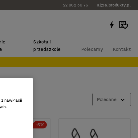
22 862 38 76
aj@ajprodukty.pl
ie
Szkoła i
e
przedszkole
Polecamy
Kontakt
Polecane
 z nawigacji
ych.
-6%