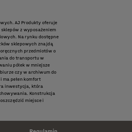
wych. AJ Produkty oferuje
 sklepów z wyposażeniem
iowych. Na rynku dostępne
ózków sklepowych znajdą
poręcznych przedmiotów o
ania do transportu w
waniu półek w mniejsze
biurze czy w archiwum do
 i ma pełen komfort
ra inwestycja, która
zechowywania. Konstrukcja
oszczędzić miejsce i
ład wtedy, gdy trzeba
ą przystosowane do
, gdy nie są używane.
Regulamin