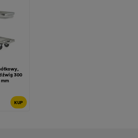
półkowy,
dźwig 300
0 mm
KUP