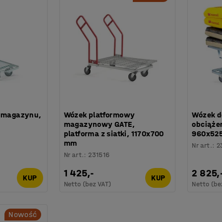
i magazynu,
Wózek platformowy
Wózek d
magazynowy GATE,
obciążen
platforma z siatki, 1170x700
960x52
mm
Nr art.
:
2
Nr art.
:
231516
1 425,-
2 825,
KUP
KUP
Netto (bez VAT)
Netto (be
Nowość