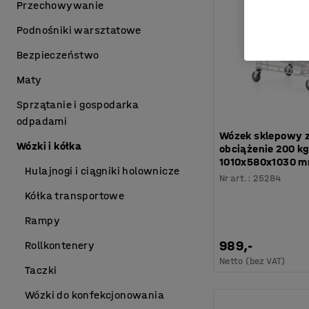
Przechowywanie
Podnośniki warsztatowe
Bezpieczeństwo
Maty
Sprzątanie i gospodarka
odpadami
Wózek sklepowy z 
Wózki i kółka
obciążenie 200 kg
1010x580x1030 
Hulajnogi i ciągniki holownicze
Nr art.
:
25284
Kółka transportowe
Rampy
989,-
Rollkontenery
Netto (bez VAT)
Taczki
Wózki do konfekcjonowania