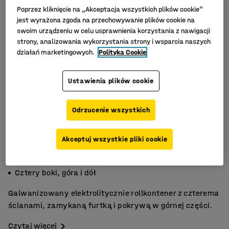
Poprzez kliknięcie na „Akceptacja wszystkich plików cookie”
jest wyrażona zgoda na przechowywanie plików cookie na
swoim urządzeniu w celu usprawnienia korzystania z nawigacji
strony, analizowania wykorzystania strony i wsparcia naszych
działań marketingowych.
Polityka Cookie
Ustawienia plików cookie
Odrzucenie wszystkich
Akceptuj wszystkie pliki cookie
Do delikatnych ładunków
Zamykana furtka z boku
Cztery boki, góra i dół
Galwanizowany elektrolitycznie rollkontener z czterema
ścianami, zamykaną furtką i pokrywą w górnej części.
Czytaj więcej