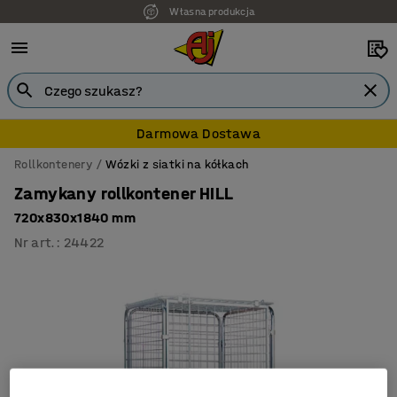
Własna produkcja
Darmowa Dostawa
Rollkontenery
Wózki z siatki na kółkach
Zamykany rollkontener HILL
720x830x1840 mm
Nr art.
:
24422