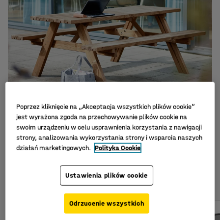
Poprzez kliknięcie na „Akceptacja wszystkich plików cookie”
jest wyrażona zgoda na przechowywanie plików cookie na
Niech przestrzeń na zewnątrz stanie się 
swoim urządzeniu w celu usprawnienia korzystania z nawigacji
częścią miejsca pracy
strony, analizowania wykorzystania strony i wsparcia naszych
działań marketingowych.
Polityka Cookie
ZOBACZ PRODUKTY
Ustawienia plików cookie
Popularne produkty
Odrzucenie wszystkich