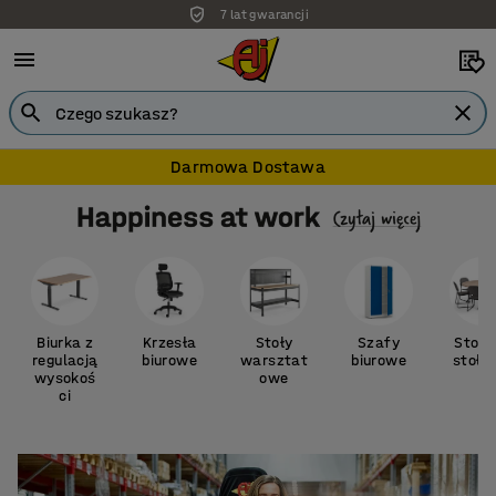
7 lat gwarancji
Darmowa Dostawa
Biurka z
Krzesła
Stoły
Szafy
Stoły
regulacją
biurowe
warsztat
biurowe
stołó
wysokoś
owe
ci