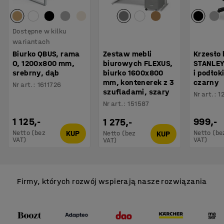
Dostępne w kilku
wariantach
Biurko QBUS, rama
Zestaw mebli
Krzesło
O, 1200x800 mm,
biurowych FLEXUS,
STANLEY
srebrny, dąb
biurko 1600x800
i podłoki
mm, kontenerek z 3
czarny
Nr art.
:
1611726
szufladami, szary
Nr art.
:
1
Nr art.
:
151587
1 125,-
999,-
1 275,-
Netto (bez
Netto (be
KUP
Netto (bez
KUP
VAT)
VAT)
VAT)
Firmy, których rozwój wspierają nasze rozwiązania