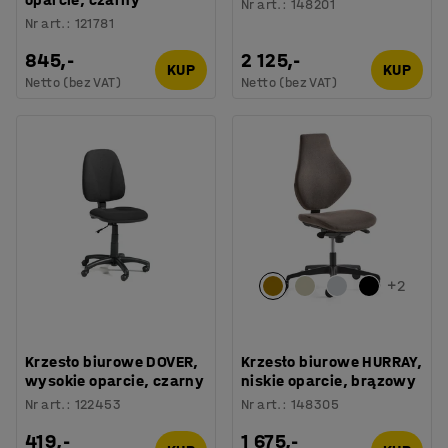
Nr art.
:
148201
Nr art.
:
121781
845,-
2 125,-
KUP
KUP
Netto (bez VAT)
Netto (bez VAT)
+
2
Krzesło biurowe DOVER,
Krzesło biurowe HURRAY,
wysokie oparcie, czarny
niskie oparcie, brązowy
Nr art.
:
122453
Nr art.
:
148305
419,-
1 675,-