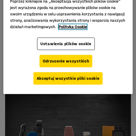
Poprzez kliknięcie na „Akceptacja wszystkich plików cookie”
jest wyrażona zgoda na przechowywanie plików cookie na
swoim urządzeniu w celu usprawnienia korzystania z nawigacji
strony, analizowania wykorzystania strony i wsparcia naszych
działań marketingowych.
Polityka Cookie
Ustawienia plików cookie
Krzesło biurowe
Krzesło biurowe
SWANSEA, wysokie
KINGSBURY, czarna
oparcie z siatki, czarny
tkanina
Odrzucenie wszystkich
Nr art.
:
14435
Nr art.
:
14580
1 299,-
1 949,-
Akceptuj wszystkie pliki cookie
KUP
KUP
Netto (bez VAT)
Netto (bez VAT)