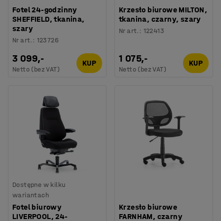
Fotel 24-godzinny
Krzesło biurowe MILTON,
SHEFFIELD, tkanina,
tkanina, czarny, szary
szary
Nr art.
:
122413
Nr art.
:
123726
3 099,-
1 075,-
KUP
KUP
Netto (bez VAT)
Netto (bez VAT)
Dostępne w kilku
wariantach
Fotel biurowy
Krzesło biurowe
LIVERPOOL, 24-
FARNHAM, czarny