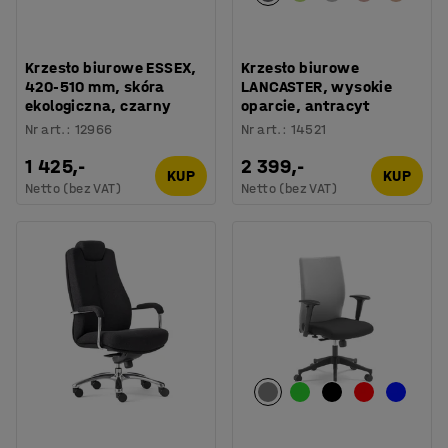
Krzesło biurowe ESSEX,
Krzesło biurowe
420-510 mm, skóra
LANCASTER, wysokie
ekologiczna, czarny
oparcie, antracyt
Nr art.
:
12966
Nr art.
:
14521
1 425,-
2 399,-
KUP
KUP
Netto (bez VAT)
Netto (bez VAT)