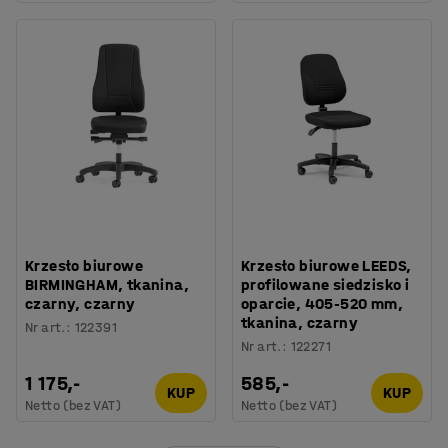
Krzesło biurowe
Krzesło biurowe LEEDS,
BIRMINGHAM, tkanina,
profilowane siedzisko i
czarny, czarny
oparcie, 405-520 mm,
tkanina, czarny
Nr art.
:
122391
Nr art.
:
122271
1 175,-
585,-
KUP
KUP
Netto (bez VAT)
Netto (bez VAT)