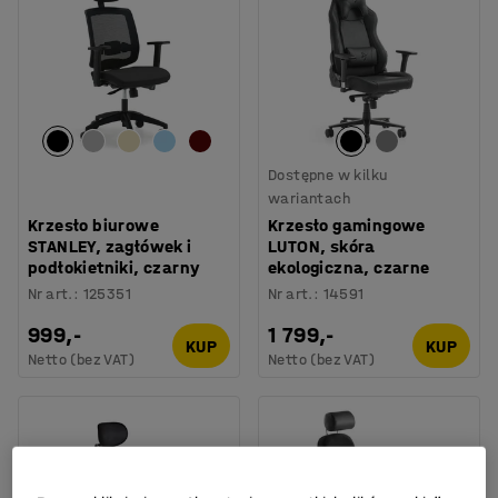
Dostępne w kilku
wariantach
Krzesło biurowe
Krzesło gamingowe
STANLEY, zagłówek i
LUTON, skóra
podłokietniki, czarny
ekologiczna, czarne
Nr art.
:
125351
Nr art.
:
14591
999,-
1 799,-
KUP
KUP
Netto (bez VAT)
Netto (bez VAT)