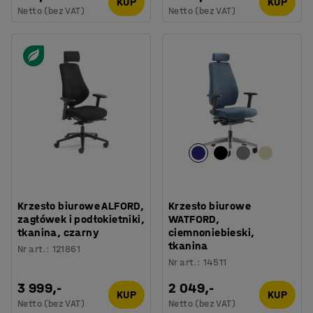
KUP
KUP
Netto (bez VAT)
Netto (bez VAT)
Krzesło biurowe ALFORD,
Krzesło biurowe
zagłówek i podłokietniki,
WATFORD,
tkanina, czarny
ciemnoniebieski,
tkanina
Nr art.
:
121861
Nr art.
:
14511
3 999,-
2 049,-
KUP
KUP
Netto (bez VAT)
Netto (bez VAT)