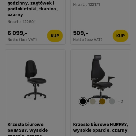
godzinny, zagłówek i
Nr art.
:
122171
podłokietniki, tkanina,
czarny
Nr art.
:
122801
6 099,-
509,-
KUP
KUP
Netto (bez VAT)
Netto (bez VAT)
+
2
Krzesło biurowe
Krzesło biurowe HURRAY,
GRIMSBY, wysokie
wysokie oparcie, czarny
oparcie, czarny