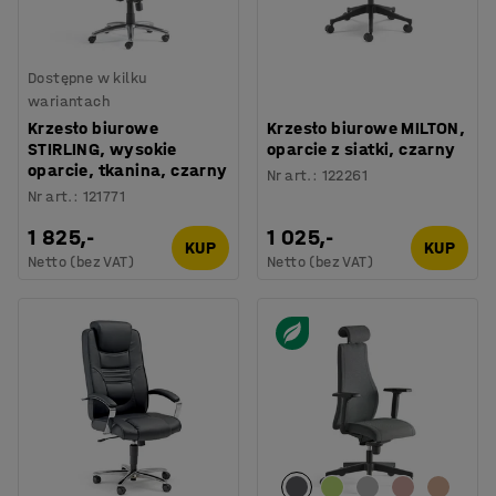
Dostępne w kilku
wariantach
Krzesło biurowe
Krzesło biurowe MILTON,
STIRLING, wysokie
oparcie z siatki, czarny
oparcie, tkanina, czarny
Nr art.
:
122261
Nr art.
:
121771
1 825,-
1 025,-
KUP
KUP
Netto (bez VAT)
Netto (bez VAT)