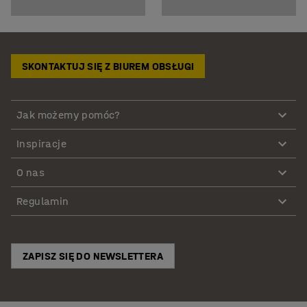
Dodaj sprytne akcesoria i stwórz dobrze zorganizowane
biuro.
SKONTAKTUJ SIĘ Z BIUREM OBSŁUGI
Jak możemy pomóc?
Inspiracje
O nas
Regulamin
ZAPISZ SIĘ DO NEWSLETTERA