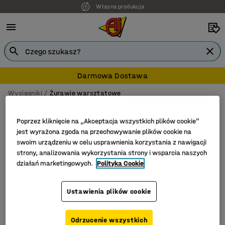
Własna produkcja
Darmowa Dostawa
Wysięgniki
Żurawie warsztatowe
Żurawie warsztatowe
Poprzez kliknięcie na „Akceptacja wszystkich plików cookie”
jest wyrażona zgoda na przechowywanie plików cookie na
swoim urządzeniu w celu usprawnienia korzystania z nawigacji
strony, analizowania wykorzystania strony i wsparcia naszych
Filtruj
Sortuj
działań marketingowych.
Polityka Cookie
Liczba produktów: 1
Ustawienia plików cookie
Odrzucenie wszystkich