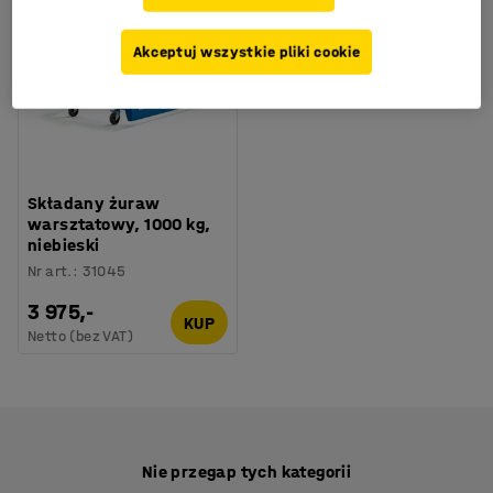
Akceptuj wszystkie pliki cookie
Składany żuraw
warsztatowy, 1000 kg,
niebieski
Nr art.
:
31045
3 975,-
KUP
Netto (bez VAT)
Nie przegap tych kategorii