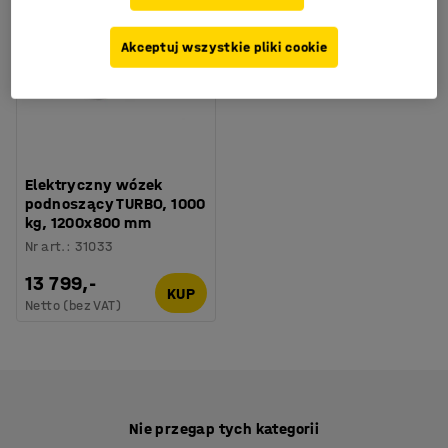
Akceptuj wszystkie pliki cookie
Elektryczny wózek
podnoszący TURBO, 1000
kg, 1200x800 mm
Nr art.
:
31033
13 799,-
KUP
Netto (bez VAT)
Nie przegap tych kategorii