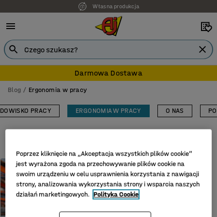
Własna produkcja
Darmowa Dostawa
Blog
Ergonomia w pracy
DOWISKO PRACY
ERGONOMIA W PRACY
O NAS
PO
Rozwiń tematy
Poprzez kliknięcie na „Akceptacja wszystkich plików cookie”
jest wyrażona zgoda na przechowywanie plików cookie na
ERGONOMIA W PRACY
swoim urządzeniu w celu usprawnienia korzystania z nawigacji
Ból kolana w miejscu pracy –
strony, analizowania wykorzystania strony i wsparcia naszych
przyczyny i rozwiązania
działań marketingowych.
Polityka Cookie