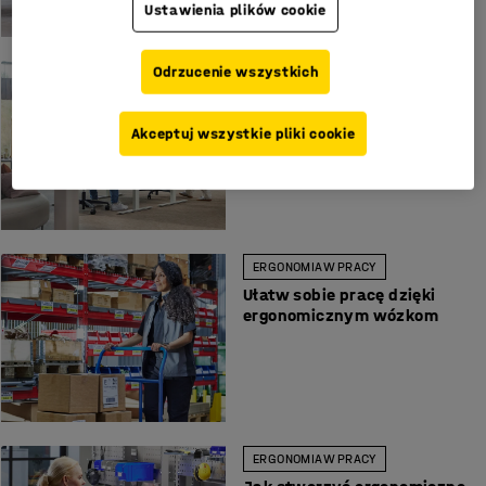
Ustawienia plików cookie
Odrzucenie wszystkich
ERGONOMIA W PRACY
Jak urządzić miejsce pracy,
aby zapewnić lepszą
Akceptuj wszystkie pliki cookie
ergonomię akustyczną
ERGONOMIA W PRACY
Ułatw sobie pracę dzięki
ergonomicznym wózkom
ERGONOMIA W PRACY