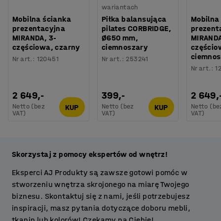
wariantach
Mobilna ścianka
Piłka balansująca
Mobilna
prezentacyjna
pilates CORBRIDGE,
prezent
MIRANDA, 3-
Ø650 mm,
MIRANDA
częściowa, czarny
ciemnoszary
częścio
ciemnos
Nr art.
:
120451
Nr art.
:
253241
Nr art.
:
1
2 649,-
399,-
2 649,
Netto (bez
Netto (bez
Netto (be
KUP
KUP
VAT)
VAT)
VAT)
Skorzystaj z pomocy ekspertów od wnętrz!
Eksperci AJ Produkty są zawsze gotowi pomóc w
stworzeniu wnętrza skrojonego na miarę Twojego
biznesu. Skontaktuj się z nami, jeśli potrzebujesz
inspiracji, masz pytania dotyczące doboru mebli,
tkanin lub kolorów! Czekamy na Ciebie!