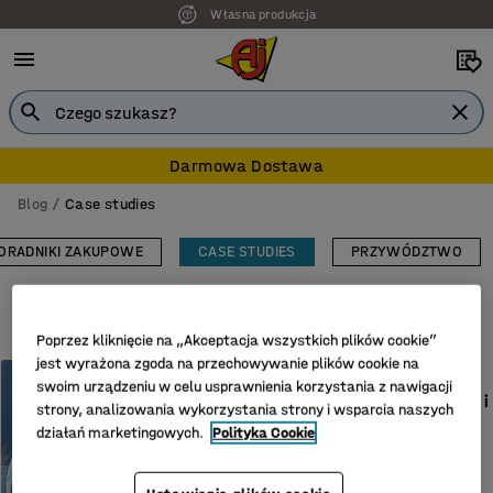
Własna produkcja
Darmowa Dostawa
Blog
Case studies
ORADNIKI ZAKUPOWE
CASE STUDIES
PRZYWÓDZTWO
Rozwiń tematy
Poprzez kliknięcie na „Akceptacja wszystkich plików cookie”
jest wyrażona zgoda na przechowywanie plików cookie na
CASE STUDIES
swoim urządzeniu w celu usprawnienia korzystania z nawigacji
Boozt inwestuje w ergonomię i
strony, analizowania wykorzystania strony i wsparcia naszych
szczęście w pracy
działań marketingowych.
Polityka Cookie