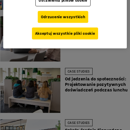
Ustawienia plików cookie
Odrzucenie wszystkich
CASE STUDIES
Nowe przestrzenie Rejmes
relaksują i budują relacje
Akceptuj wszystkie pliki cookie
CASE STUDIES
Od jedzenia do społeczności:
Projektowanie pozytywnych
doświadczeń podczas lunchu
CASE STUDIES