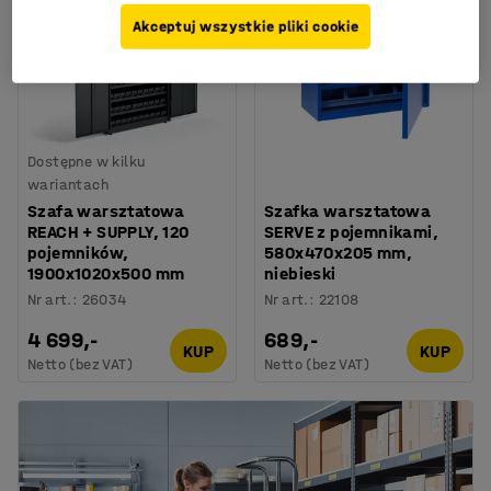
Akceptuj wszystkie pliki cookie
Dostępne w kilku
wariantach
Szafa warsztatowa
Szafka warsztatowa
REACH + SUPPLY, 120
SERVE z pojemnikami,
pojemników,
580x470x205 mm,
1900x1020x500 mm
niebieski
Nr art.
:
26034
Nr art.
:
22108
4 699,-
689,-
KUP
KUP
Netto (bez VAT)
Netto (bez VAT)