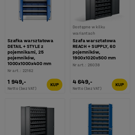
Dostępne w kilku
wariantach
Szafka warsztatowa
Szafa warsztatowa
DETAIL + STYLE z
REACH + SUPPLY, 60
pojemnikami, 25
pojemników,
pojemników,
1900x1020x500 mm
1000x1000x400 mm
Nr art.
:
26038
Nr art.
:
22162
1 949,-
4 649,-
KUP
KUP
Netto (bez VAT)
Netto (bez VAT)