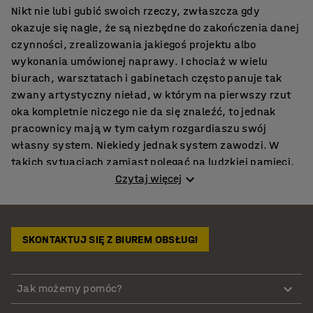
Nikt nie lubi gubić swoich rzeczy, zwłaszcza gdy
okazuje się nagle, że są niezbędne do zakończenia danej
czynności, zrealizowania jakiegoś projektu albo
wykonania umówionej naprawy. I chociaż w wielu
biurach, warsztatach i gabinetach często panuje tak
zwany artystyczny nieład, w którym na pierwszy rzut
oka kompletnie niczego nie da się znaleźć, to jednak
pracownicy mają w tym całym rozgardiaszu swój
własny system. Niekiedy jednak system zawodzi. W
takich sytuacjach zamiast polegać na ludzkiej pamięci,
lepiej zainwestować w specjalne szafki na małe części,
Czytaj więcej
z odpowiednią ilością pojemników, dzięki którym już
nigdy nic się nie zagubi. Każda nasza uniwersalna szafa
warsztatowa z pojemnikami została stworzona z myślą
SKONTAKTUJ SIĘ Z BIUREM OBSŁUGI
o uproszczonym przechowywaniu i kompaktowej
oszczędności miejsca. W naszym asortymencie
znajdziesz różnego rodzaju meble o różnych
Jak możemy pomóc?
wymiarach, różnej pojemności do przechowywania
małych części. Zorganizuj miejsce dla najmniejszych