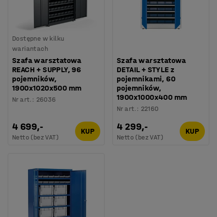
Dostępne w kilku
wariantach
Szafa warsztatowa
Szafa warsztatowa
REACH + SUPPLY, 96
DETAIL + STYLE z
pojemników,
pojemnikami, 60
1900x1020x500 mm
pojemników,
1900x1000x400 mm
Nr art.
:
26036
Nr art.
:
22160
4 699,-
4 299,-
KUP
KUP
Netto (bez VAT)
Netto (bez VAT)