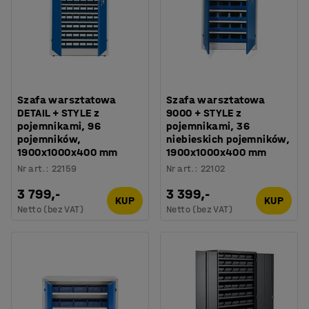
Szafa warsztatowa
Szafa warsztatowa
DETAIL + STYLE z
9000 + STYLE z
pojemnikami, 96
pojemnikami, 36
pojemników,
niebieskich pojemników,
1900x1000x400 mm
1900x1000x400 mm
Nr art.
:
22159
Nr art.
:
22102
3 799,-
3 399,-
KUP
KUP
Netto (bez VAT)
Netto (bez VAT)