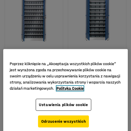
Szafa warsztatowa
Szafa warsztatowa
Poprzez kliknięcie na „Akceptacja wszystkich plików cookie”
REACH + STYLE z
REACH + STYLE z
pojemnikami, 120
pojemnikami, 60
jest wyrażona zgoda na przechowywanie plików cookie na
pojemników,
pojemników,
swoim urządzeniu w celu usprawnienia korzystania z nawigacji
1900x1000x400 mm
1900x1000x400 mm
strony, analizowania wykorzystania strony i wsparcia naszych
Nr art.
:
26032
Nr art.
:
26031
działań marketingowych.
Polityka Cookie
3 999,-
3 649,-
KUP
KUP
Ustawienia plików cookie
Netto (bez VAT)
Netto (bez VAT)
Odrzucenie wszystkich