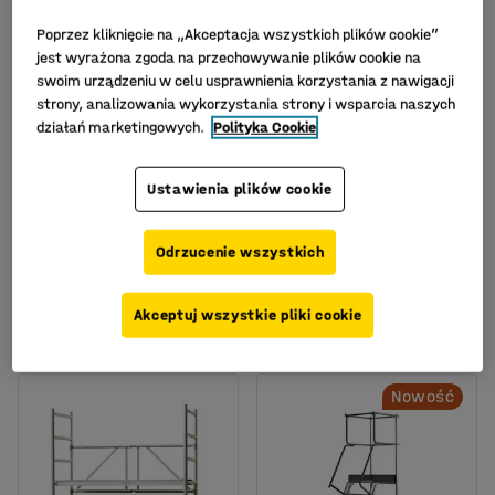
Poprzez kliknięcie na „Akceptacja wszystkich plików cookie”
jest wyrażona zgoda na przechowywanie plików cookie na
swoim urządzeniu w celu usprawnienia korzystania z nawigacji
strony, analizowania wykorzystania strony i wsparcia naszych
działań marketingowych.
Polityka Cookie
Dostępne w kilku
wariantach
Ustawienia plików cookie
Teleskopowa platforma
Schodki magazynowe
robocza RIDGE
ATOP, 4-6 stopni, 940-
1370 mm
Nr art.
:
90382
Odrzucenie wszystkich
Nr art.
:
290513
2 599,-
3 225,-
Akceptuj wszystkie pliki cookie
KUP
KUP
Netto (bez VAT)
Netto (bez VAT)
Nowość