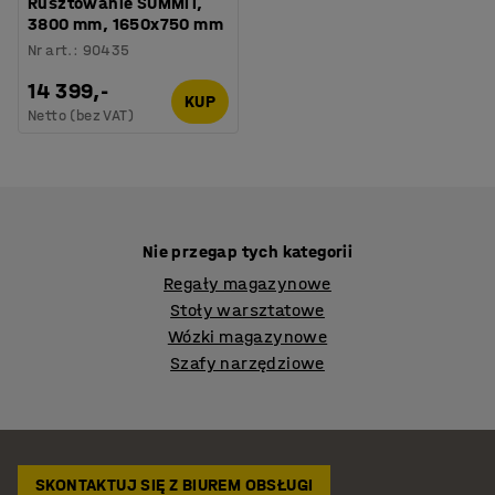
Rusztowanie SUMMIT,
3800 mm, 1650x750 mm
Nr art.
:
90435
14 399,-
KUP
Netto (bez VAT)
Nie przegap tych kategorii
Regały magazynowe
Stoły warsztatowe
Wózki magazynowe
Szafy narzędziowe
SKONTAKTUJ SIĘ Z BIUREM OBSŁUGI