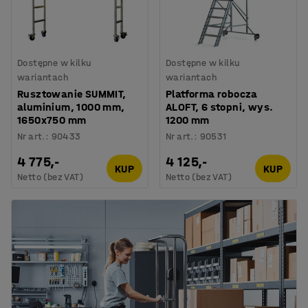
Dostępne w kilku
Dostępne w kilku
wariantach
wariantach
Rusztowanie SUMMIT,
Platforma robocza
aluminium, 1000 mm,
ALOFT, 6 stopni, wys.
1650x750 mm
1200 mm
Nr art.
:
90433
Nr art.
:
90531
4 775,-
4 125,-
KUP
KUP
Netto (bez VAT)
Netto (bez VAT)