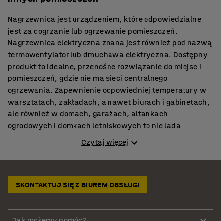
Nagrzewnica jest urządzeniem, które odpowiedzialne
jest za dogrzanie lub ogrzewanie pomieszczeń.
Nagrzewnica elektryczna znana jest również pod nazwą
termowentylator lub dmuchawa elektryczna. Dostępny
produkt to idealne, przenośne rozwiązanie do miejsc i
pomieszczeń, gdzie nie ma sieci centralnego
ogrzewania. Zapewnienie odpowiedniej temperatury w
warsztatach, zakładach, a nawet biurach i gabinetach,
ale również w domach, garażach, altankach
ogrodowych i domkach letniskowych to nie lada
wyzwanie. Latem pomieszczenia te wymagają
Czytaj więcej
potężnych nakładów na klimatyzację, w pozostałe pory
roku natomiast nie mniejszych wydatków na ogrzewanie
lub dodatkowe ocieplenie takich pomieszczeń. W
przypadku niewielkich budynków, osiedlowych sklepów,
SKONTAKTUJ SIĘ Z BIUREM OBSŁUGI
kiosków lub nawet małych biur problem jest znikomy i w
zupełności wystarczają małe nagrzewnice powietrza
Jak możemy pomóc?
typu piecyk elektryczny wykorzystywane też nierzadko