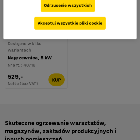
Odrzucenie wszystkich
Akceptuj wszystkie pliki cookie
Dostępne w kilku
wariantach
Nagrzewnica, 5 kW
Nr art.
:
40718
529,-
KUP
Netto (bez VAT)
Skuteczne ogrzewanie warsztatów,
magazynów, zakładów produkcyjnych i
innych pomieszczeń