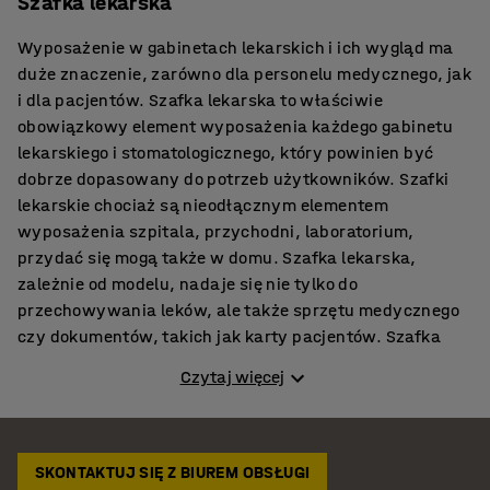
Szafka lekarska
Wyposażenie w gabinetach lekarskich i ich wygląd ma
duże znaczenie, zarówno dla personelu medycznego, jak
i dla pacjentów. Szafka lekarska to właściwie
obowiązkowy element wyposażenia każdego gabinetu
lekarskiego i stomatologicznego, który powinien być
dobrze dopasowany do potrzeb użytkowników. Szafki
lekarskie chociaż są nieodłącznym elementem
wyposażenia szpitala, przychodni, laboratorium,
przydać się mogą także w domu. Szafka lekarska,
zależnie od modelu, nadaje się nie tylko do
przechowywania leków, ale także sprzętu medycznego
czy dokumentów, takich jak karty pacjentów. Szafka
lekarska powinna być trwała, funkcjonalna i oczywiście
Czytaj więcej
estetyczna. Dobrej jakości szafka lekarska powinna
umożliwić zachowanie maksymalnego bezpieczeństwa,
a także sterylności.
SKONTAKTUJ SIĘ Z BIUREM OBSŁUGI