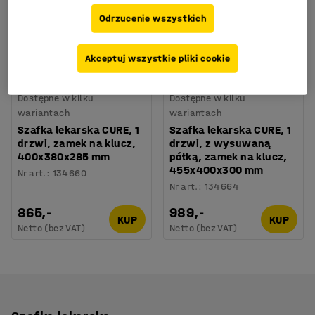
Odrzucenie wszystkich
Akceptuj wszystkie pliki cookie
Dostępne w kilku
Dostępne w kilku
wariantach
wariantach
Szafka lekarska CURE, 1
Szafka lekarska CURE, 1
drzwi, zamek na klucz,
drzwi, z wysuwaną
400x380x285 mm
półką, zamek na klucz,
455x400x300 mm
Nr art.
:
134660
Nr art.
:
134664
865,-
989,-
KUP
KUP
Netto (bez VAT)
Netto (bez VAT)