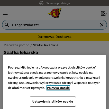
Własna produkcja
Darmowa Dostawa
Pierwsza pomoc
Szafki lekarskie
Szafka lekarska
Poprzez kliknięcie na „Akceptacja wszystkich plików cookie”
jest wyrażona zgoda na przechowywanie plików cookie na
Filtruj
Sortuj
swoim urządzeniu w celu usprawnienia korzystania z nawigacji
strony, analizowania wykorzystania strony i wsparcia naszych
działań marketingowych.
Polityka Cookie
Liczba produktów: 2
Ustawienia plików cookie