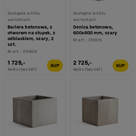
Dostępne w kilku
Dostępne w kilku
wariantach
wariantach
Bariera betonowa, z
Donica betonowa,
otworem na słupek, z
600x600 mm, szary
odblaskiem, szary, 2
Nr art.
:
310616
szt.
Nr art.
:
310806
1 725,-
2 725,-
KUP
KUP
Netto (bez VAT)
Netto (bez VAT)