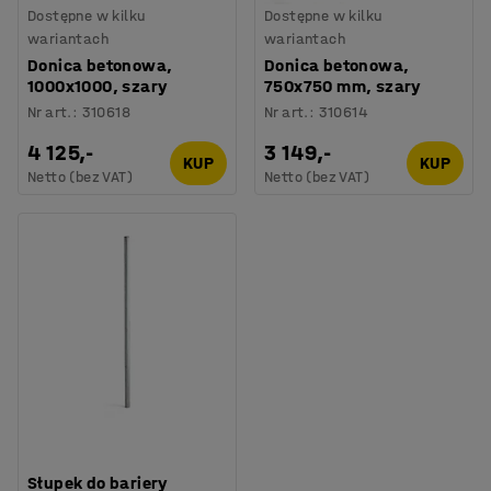
Dostępne w kilku
Dostępne w kilku
wariantach
wariantach
Donica betonowa,
Donica betonowa,
1000x1000, szary
750x750 mm, szary
Nr art.
:
310618
Nr art.
:
310614
4 125,-
3 149,-
KUP
KUP
Netto (bez VAT)
Netto (bez VAT)
Słupek do bariery