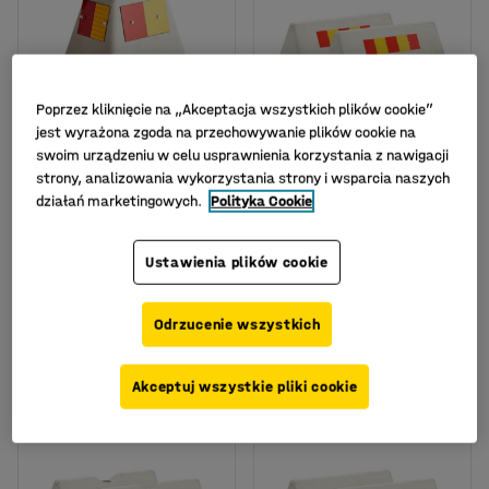
Poprzez kliknięcie na „Akceptacja wszystkich plików cookie”
jest wyrażona zgoda na przechowywanie plików cookie na
Dostępne w kilku
swoim urządzeniu w celu usprawnienia korzystania z nawigacji
wariantach
strony, analizowania wykorzystania strony i wsparcia naszych
Mała bariera betonowa
Bariera betonowa, bez
działań marketingowych.
Polityka Cookie
z otworem na słupek,
otworu na słupek, z
szary
odblaskiem, szary, 2
Ustawienia plików cookie
szt.
Nr art.
:
310630
Nr art.
:
310802
Odrzucenie wszystkich
805,-
1 725,-
KUP
KUP
Netto (bez VAT)
Netto (bez VAT)
Akceptuj wszystkie pliki cookie