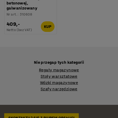
betonowej,
galwanizowany
Nr art.
:
310608
409,-
KUP
Netto (bez VAT)
Nie przegap tych kategorii
Regały magazynowe
Stoły warsztatowe
Wózki magazynowe
Szafy narzędziowe
SKONTAKTUJ SIĘ Z BIUREM OBSŁUGI