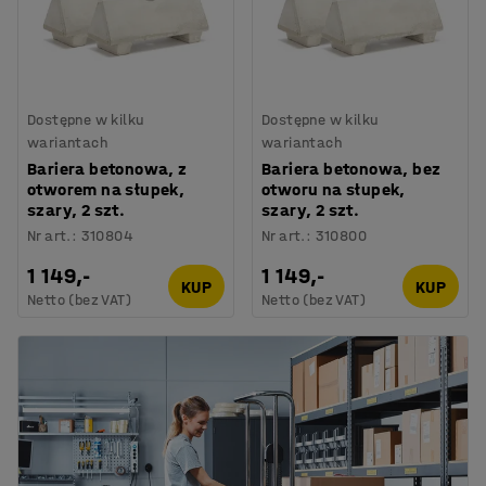
Dostępne w kilku
Dostępne w kilku
wariantach
wariantach
Bariera betonowa, z
Bariera betonowa, bez
otworem na słupek,
otworu na słupek,
szary, 2 szt.
szary, 2 szt.
Nr art.
:
310804
Nr art.
:
310800
1 149,-
1 149,-
KUP
KUP
Netto (bez VAT)
Netto (bez VAT)