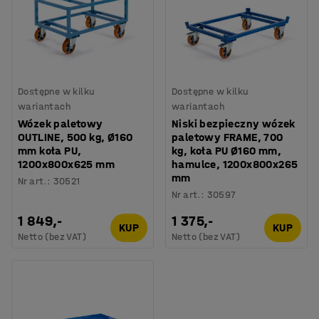
Dostępne w kilku
Dostępne w kilku
wariantach
wariantach
Wózek paletowy
Niski bezpieczny wózek
OUTLINE, 500 kg, Ø160
paletowy FRAME, 700
mm koła PU,
kg, koła PU Ø160 mm,
1200x800x625 mm
hamulce, 1200x800x265
mm
Nr art.
:
30521
Nr art.
:
30597
1 849,-
1 375,-
KUP
KUP
Netto (bez VAT)
Netto (bez VAT)