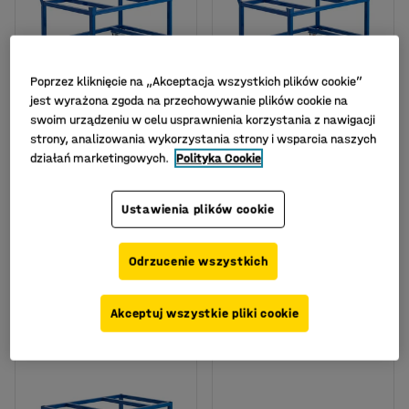
Poprzez kliknięcie na „Akceptacja wszystkich plików cookie”
jest wyrażona zgoda na przechowywanie plików cookie na
swoim urządzeniu w celu usprawnienia korzystania z nawigacji
Dostępne w kilku
Dostępne w kilku
strony, analizowania wykorzystania strony i wsparcia naszych
wariantach
wariantach
działań marketingowych.
Polityka Cookie
Bezpieczny wózek
Bezpieczny wózek
paletowy FRAME, 500
paletowy FRAME, 500
kg, koła gumowe Ø 200
kg, koła PU Ø160 mm,
Ustawienia plików cookie
mm, hamulec,
hamulec, 1200x800x755
1200x800x795 mm
mm
Nr art.
:
30592
Nr art.
:
30593
Odrzucenie wszystkich
1 625,-
2 049,-
KUP
KUP
Akceptuj wszystkie pliki cookie
Netto (bez VAT)
Netto (bez VAT)