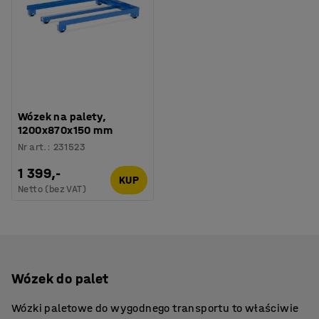
Wózek na palety,
1200x870x150 mm
Nr art.
:
231523
1 399,-
KUP
Netto (bez VAT)
Wózek do palet
Wózki paletowe do wygodnego transportu to właściwie