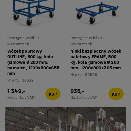
Dostępne w kilku
Dostępne w kilku
wariantach
wariantach
Wózek paletowy
Niski bezpieczny wózek
OUTLINE, 500 kg, koła
paletowy FRAME, 500
gumowe Ø 200 mm,
kg, koła gumowe Ø 200
hamulec, 1200x800x655
mm, 1200x800x305 mm
mm
Nr art.
:
30596
Nr art.
:
30522
1 349,-
935,-
KUP
KUP
Netto (bez VAT)
Netto (bez VAT)