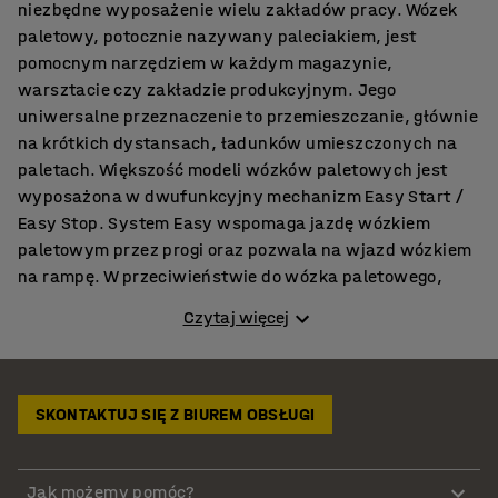
niezbędne wyposażenie wielu zakładów pracy. Wózek
paletowy, potocznie nazywany paleciakiem, jest
pomocnym narzędziem w każdym magazynie,
warsztacie czy zakładzie produkcyjnym. Jego
uniwersalne przeznaczenie to przemieszczanie, głównie
na krótkich dystansach, ładunków umieszczonych na
paletach. Większość modeli wózków paletowych jest
wyposażona w dwufunkcyjny mechanizm Easy Start /
Easy Stop. System Easy wspomaga jazdę wózkiem
paletowym przez progi oraz pozwala na wjazd wózkiem
na rampę. W przeciwieństwie do wózka paletowego,
który podnosi paletę na niewielką wysokość, aby można
Czytaj więcej
ją było przenosić, wózek - stół na palety jest
przeznaczony nie tylko do transportu, ale także może
służyć jako dodatkowa przestrzeń robocza na
wysokości, która zapobiega częstemu schylaniu się
SKONTAKTUJ SIĘ Z BIUREM OBSŁUGI
pracownika. Idealnie nadaje się do pracy przy
naprawach lub projektach budowlanych, kiedy
materiały muszą być przenoszone na palecie. Wózek
Jak możemy pomóc?