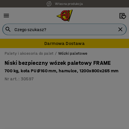
Własna produkcja
7 lat gwarancji
Darmowa Dostawa
Palety i akcesoria do palet
Wózki paletowe
Niski bezpieczny wózek paletowy FRAME
700 kg, koła PU Ø160 mm, hamulce, 1200x800x265 mm
Nr art.
:
30597