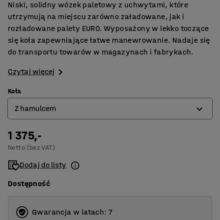
Niski, solidny wózek paletowy z uchwytami, które
utrzymują na miejscu zarówno załadowane, jak i
rozładowane palety EURO. Wyposażony w lekko toczące
się koła zapewniające łatwe manewrowanie. Nadaje się
do transportu towarów w magazynach i fabrykach.
Czytaj więcej
Koła
Z hamulcem
1 375,-
Bez hamulca
Netto (bez VAT)
Z hamulcem
Dodaj do listy
Dostępność
Gwarancja w latach: 7