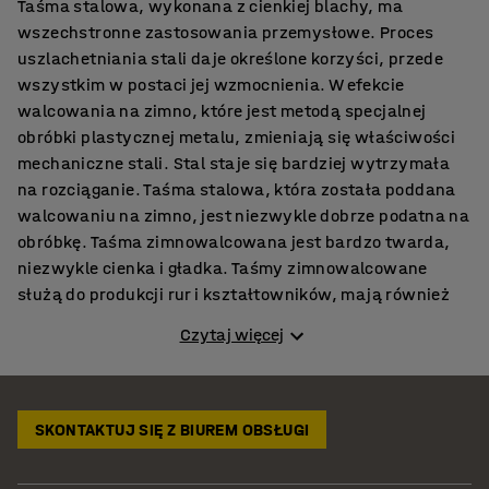
Taśma stalowa, wykonana z cienkiej blachy, ma
wszechstronne zastosowania przemysłowe. Proces
uszlachetniania stali daje określone korzyści, przede
wszystkim w postaci jej wzmocnienia. W efekcie
walcowania na zimno, które jest metodą specjalnej
obróbki plastycznej metalu, zmieniają się właściwości
mechaniczne stali. Stal staje się bardziej wytrzymała
na rozciąganie. Taśma stalowa, która została poddana
walcowaniu na zimno, jest niezwykle dobrze podatna na
obróbkę. Taśma zimnowalcowana jest bardzo twarda,
niezwykle cienka i gładka. Taśmy zimnowalcowane
służą do produkcji rur i kształtowników, mają również
szerokie zastosowanie w przemyśle budowlanym. Z
Czytaj więcej
kolei przemysł meblowy stosuje taśmę stalową do
wykonywania konstrukcji do regałów, a także
prowadnic do szuflad i drzwi przesuwnych.
SKONTAKTUJ SIĘ Z BIUREM OBSŁUGI
Taśmy stalowe - zastosowanie
Taśma stalowa zimnowalcowana jest używana do