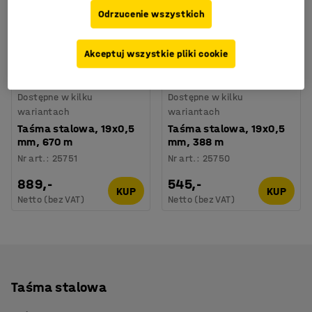
Odrzucenie wszystkich
Akceptuj wszystkie pliki cookie
Dostępne w kilku
Dostępne w kilku
wariantach
wariantach
Taśma stalowa, 19x0,5
Taśma stalowa, 19x0,5
mm, 670 m
mm, 388 m
Nr art.
:
25751
Nr art.
:
25750
889,-
545,-
KUP
KUP
Netto (bez VAT)
Netto (bez VAT)
Taśma stalowa