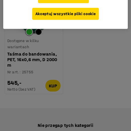
Akceptuj wszystkie pliki cookie
Dostępne w kilku
wariantach
Taśma do bandowania,
PET, 16x0,6 mm, D 2000
m
Nr art.
:
25755
545,-
KUP
Netto (bez VAT)
Nie przegap tych kategorii