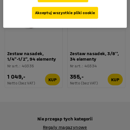
Akceptuj wszystkie pliki cookie
Zestaw nasadek,
Zestaw nasadek, 3/8'',
1/4"-1/2", 94 elementy
34 elementy
Nr art.
:
40335
Nr art.
:
40334
1 049,-
355,-
KUP
KUP
Netto (bez VAT)
Netto (bez VAT)
Nie przegap tych kategorii
Regały magazynowe