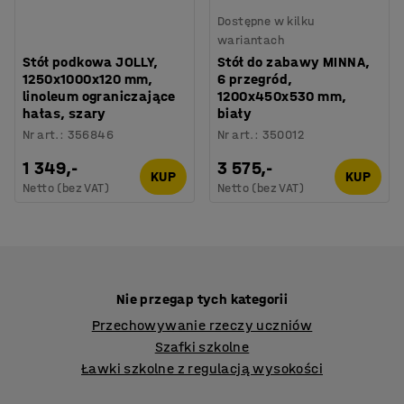
Dostępne w kilku
wariantach
Stół podkowa JOLLY,
Stół do zabawy MINNA,
1250x1000x120 mm,
6 przegród,
linoleum ograniczające
1200x450x530 mm,
hałas, szary
biały
Nr art.
:
356846
Nr art.
:
350012
1 349,-
3 575,-
KUP
KUP
Netto (bez VAT)
Netto (bez VAT)
Nie przegap tych kategorii
Przechowywanie rzeczy uczniów
Szafki szkolne
Ławki szkolne z regulacją wysokości