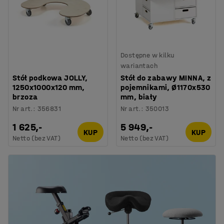
Dostępne w kilku
wariantach
Stół podkowa JOLLY,
Stół do zabawy MINNA, z
1250x1000x120 mm,
pojemnikami, Ø1170x530
brzoza
mm, biały
Nr art.
:
356831
Nr art.
:
350013
1 625,-
5 949,-
KUP
KUP
Netto (bez VAT)
Netto (bez VAT)