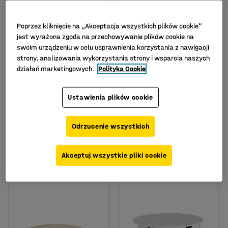
Poprzez kliknięcie na „Akceptacja wszystkich plików cookie”
jest wyrażona zgoda na przechowywanie plików cookie na
swoim urządzeniu w celu usprawnienia korzystania z nawigacji
strony, analizowania wykorzystania strony i wsparcia naszych
działań marketingowych.
Polityka Cookie
Dostępne w kilku
wariantach
Stół do zabawy MELINA,
Stół składany Molly
Ustawienia plików cookie
6 przegród,
Nr art.
:
350002
1000x900x330 mm,
biały pigment
Odrzucenie wszystkich
Nr art.
:
391681
3 225,-
7 649,-
Akceptuj wszystkie pliki cookie
KUP
KUP
Netto (bez VAT)
Netto (bez VAT)