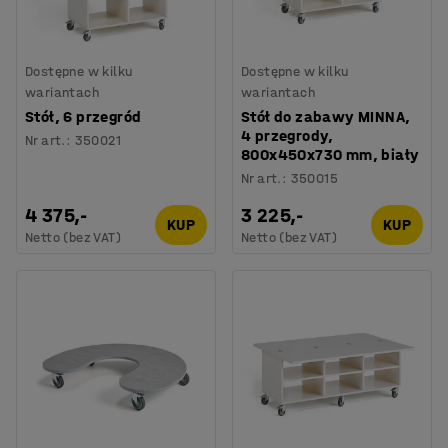
Dostępne w kilku
Dostępne w kilku
wariantach
wariantach
Stół, 6 przegród
Stół do zabawy MINNA,
4 przegrody,
Nr art.
:
350021
800x450x730 mm, biały
Nr art.
:
350015
4 375,-
3 225,-
KUP
KUP
Netto (bez VAT)
Netto (bez VAT)