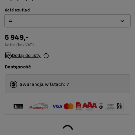
Ilość szuflad
4
5 949,-
0
Netto (bez VAT)
4
Dodaj do listy
Dostępność
Gwarancja w latach: 7