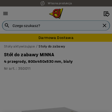
Własna produkcja
7 lat gwarancji
Darmowa Dostawa
Stoły aktywizujące
Stoły do zabawy
Stół do zabawy MINNA
4 przegrody, 800x450x530 mm, biały
Nr art.
:
350011