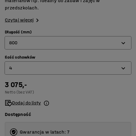
materiałów itp. Idealny do zabaw i zajęć w
przedszkolach.
Czytaj więcej
Długość (mm)
800
Ilość schowków
800
4
1200
3 075,-
4
Netto (bez VAT)
6
Dodaj do listy
Dostępność
Gwarancja w latach: 7