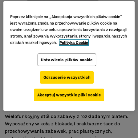
Poprzez kliknięcie na „Akceptacja wszystkich plików cookie”
jest wyrażona zgoda na przechowywanie plików cookie na
swoim urządzeniu w celu usprawnienia korzystania z nawigacji
strony, analizowania wykorzystania strony i wsparcia naszych
działań marketingowych.
Polityka Cookie
Ustawienia plików cookie
Odrzucenie wszystkich
Wykonany ze sklejki
Akceptuj wszystkie pliki cookie
Rozkładany blat
Koła z hamulcami
Wielofunkcyjny stół do zabawy z rozkładanym blatem.
Wyposażony w koła z blokadą i praktyczne tace do
przechowywania zabawek, prac plastycznych,