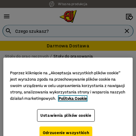
Własna produkcja
Darmowa Dostawa
Stoły do prac ręcznych
Stoły do prasowania
Stoły do prasowania
Poprzez kliknięcie na „Akceptacja wszystkich plików cookie”
jest wyrażona zgoda na przechowywanie plików cookie na
swoim urządzeniu w celu usprawnienia korzystania z nawigacji
strony, analizowania wykorzystania strony i wsparcia naszych
Filtruj
Sortuj
działań marketingowych.
Polityka Cookie
Liczba produktów: 1
Ustawienia plików cookie
Odrzucenie wszystkich