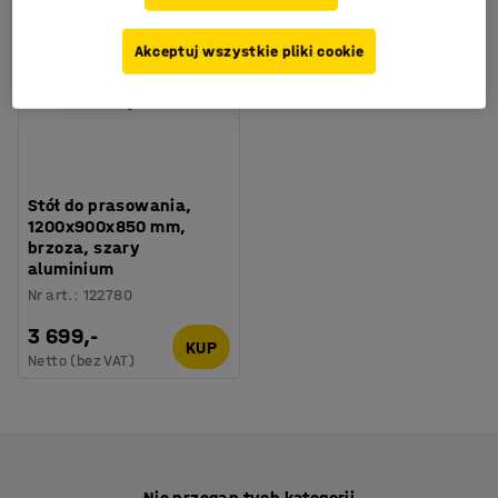
Akceptuj wszystkie pliki cookie
Stół do prasowania,
1200x900x850 mm,
brzoza, szary
aluminium
Nr art.
:
122780
3 699,-
KUP
Netto (bez VAT)
Nie przegap tych kategorii