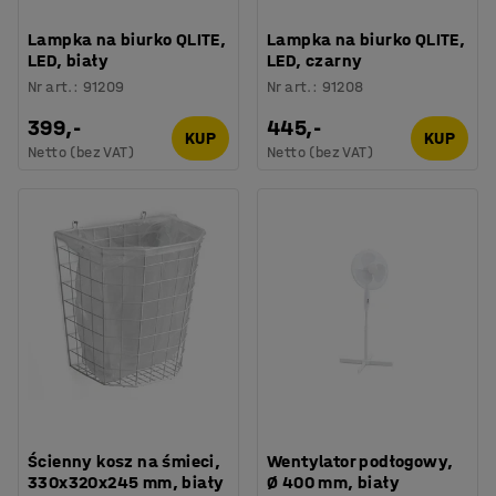
Lampka na biurko QLITE,
Lampka na biurko QLITE,
LED, biały
LED, czarny
Nr art.
:
91209
Nr art.
:
91208
399,-
445,-
KUP
KUP
Netto (bez VAT)
Netto (bez VAT)
Ścienny kosz na śmieci,
Wentylator podłogowy,
330x320x245 mm, biały
Ø 400 mm, biały