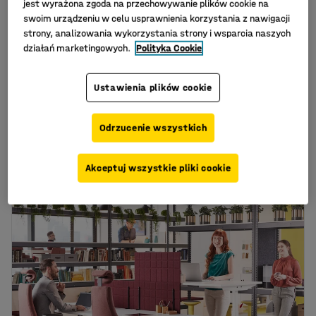
jest wyrażona zgoda na przechowywanie plików cookie na
swoim urządzeniu w celu usprawnienia korzystania z nawigacji
strony, analizowania wykorzystania strony i wsparcia naszych
działań marketingowych.
Polityka Cookie
Ustawienia plików cookie
Lampka na biurko
Lampka na biurko
INLITE, LED, czarny
INLITE, LED, biały
Odrzucenie wszystkich
Nr art.
:
91205
Nr art.
:
91206
629,-
629,-
KUP
KUP
Akceptuj wszystkie pliki cookie
Netto (bez VAT)
Netto (bez VAT)