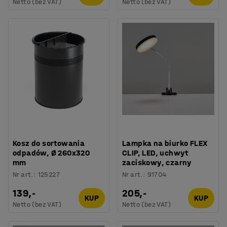
Netto (bez VAT)
Netto (bez VAT)
Kosz do sortowania
Lampka na biurko FLEX
odpadów, Ø 260x320
CLIP, LED, uchwyt
mm
zaciskowy, czarny
Nr art.
:
125227
Nr art.
:
91704
139,-
205,-
KUP
KUP
Netto (bez VAT)
Netto (bez VAT)