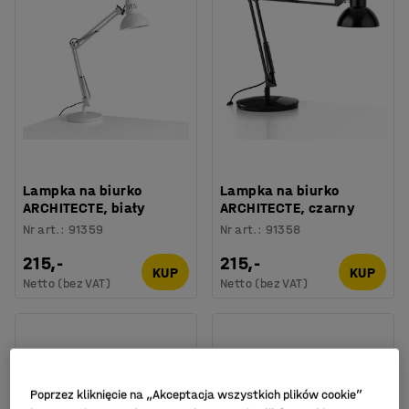
Lampka na biurko
Lampka na biurko
ARCHITECTE, biały
ARCHITECTE, czarny
Nr art.
:
91359
Nr art.
:
91358
215,-
215,-
KUP
KUP
Netto (bez VAT)
Netto (bez VAT)
Poprzez kliknięcie na „Akceptacja wszystkich plików cookie”