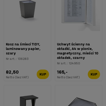
Kosz na śmieci TIDY,
Uchwyt ścienny na
laminowany papier,
okładki, A4 w pionie,
szary
magnetyczny, mieści 10
okładek, czarny
Nr art.
:
136283
Nr art.
:
124950
82,50
165,-
KUP
KUP
Netto (bez VAT)
Netto (bez VAT)