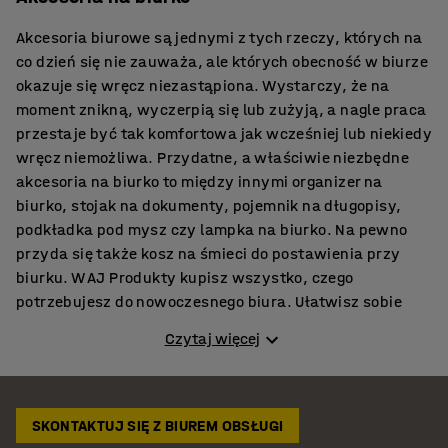
Akcesoria biurowe są jednymi z tych rzeczy, których na
co dzień się nie zauważa, ale których obecność w biurze
okazuje się wręcz niezastąpiona. Wystarczy, że na
moment znikną, wyczerpią się lub zużyją, a nagle praca
przestaje być tak komfortowa jak wcześniej lub niekiedy
wręcz niemożliwa. Przydatne, a właściwie niezbędne
akcesoria na biurko to między innymi organizer na
biurko, stojak na dokumenty, pojemnik na długopisy,
podkładka pod mysz czy lampka na biurko. Na pewno
przyda się także kosz na śmieci do postawienia przy
biurku. W AJ Produkty kupisz wszystko, czego
potrzebujesz do nowoczesnego biura. Ułatwisz sobie
sortowanie dokumentów i znajdziesz pojemniki na
Czytaj więcej
różnego rodzaju materiały biurowe. Akcesoria na biurko
przydadzą się z pewnością także do gabinetu do pracy
albo do pokoju ucznia w domu.
SKONTAKTUJ SIĘ Z BIUREM OBSŁUGI
Organizery na dokumenty i artykuły piśmiennicze