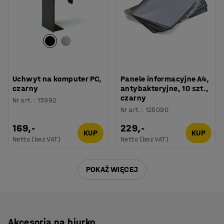
Uchwyt na komputer PC,
Panele informacyjne A4,
czarny
antybakteryjne, 10 szt.,
czarny
Nr art.
:
13992
Nr art.
:
125090
169,-
229,-
KUP
KUP
Netto (bez VAT)
Netto (bez VAT)
POKAŻ WIĘCEJ
Akcesoria na biurko