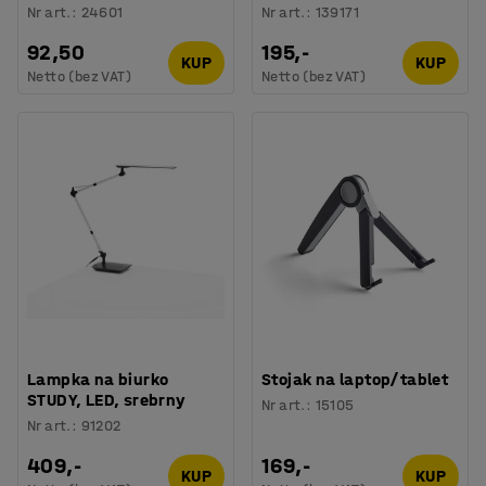
Nr art.
:
24601
Nr art.
:
139171
92,50
195,-
KUP
KUP
Netto (bez VAT)
Netto (bez VAT)
Lampka na biurko
Stojak na laptop/tablet
STUDY, LED, srebrny
Nr art.
:
15105
Nr art.
:
91202
409,-
169,-
KUP
KUP