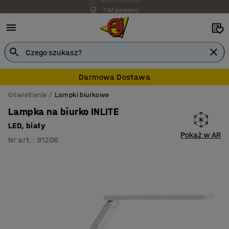
7 lat gwarancji
Darmowa Dostawa
Oświetlenie
Lampki biurkowe
Lampka na biurko INLITE
LED, biały
Pokaż w AR
Nr art.
:
91206