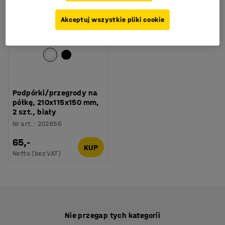
Akceptuj wszystkie pliki cookie
Podpórki/przegrody na
półkę, 210x115x150 mm,
2 szt., biały
Nr art.
:
202856
65,-
KUP
Netto (bez VAT)
Nie przegap tych kategorii