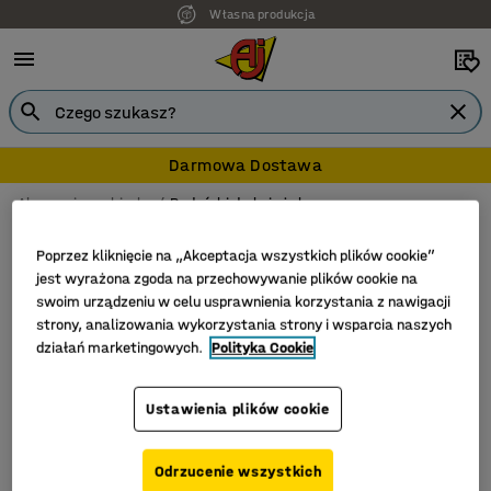
Własna produkcja
Darmowa Dostawa
Akcesoria na biurko
Podpórki do książek
Podpórki do książek
Poprzez kliknięcie na „Akceptacja wszystkich plików cookie”
jest wyrażona zgoda na przechowywanie plików cookie na
swoim urządzeniu w celu usprawnienia korzystania z nawigacji
strony, analizowania wykorzystania strony i wsparcia naszych
Filtruj
Sortuj
działań marketingowych.
Polityka Cookie
Liczba produktów: 1
Ustawienia plików cookie
Odrzucenie wszystkich