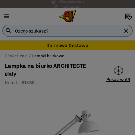
7 lat gwarancji
Darmowa Dostawa
Oświetlenie
Lampki biurkowe
Lampka na biurko ARCHITECTE
Biały
Pokaż w AR
Nr art.
:
91359