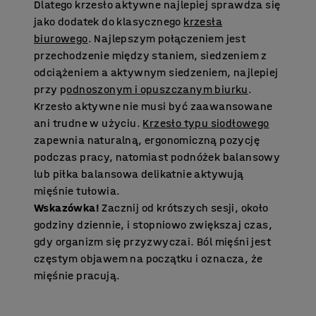
Dlatego krzesło aktywne najlepiej sprawdza się
jako dodatek do klasycznego
krzesła
biurowego
. Najlepszym połączeniem jest
przechodzenie między staniem, siedzeniem z
odciążeniem a aktywnym siedzeniem, najlepiej
przy p
odnoszonym i opuszczanym biurku
.
Krzesło aktywne nie musi być zaawansowane
ani trudne w użyciu.
Krzesło typu siodłowego
zapewnia naturalną, ergonomiczną pozycję
podczas pracy, natomiast podnóżek balansowy
lub piłka balansowa delikatnie aktywują
mięśnie tułowia.
Wskazówka!
Zacznij od krótszych sesji, około
godziny dziennie, i stopniowo zwiększaj czas,
gdy organizm się przyzwyczai. Ból mięśni jest
częstym objawem na początku i oznacza, że
mięśnie pracują.