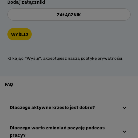
Dodaj załączniki
ZAŁĄCZNIK
WYŚLIJ
Klikając "Wyślij", akceptujesz naszą politykę prywatności.
FAQ
Dlaczego aktywne krzesło jest dobre?
Krzesło dla aktywnych zapewnia szereg
Dlaczego warto zmieniać pozycję podczas
pozytywnych korzyści zdrowotnych. Między innymi
pracy?
wzmacnia się postawa i mięśnie tułowia, a krążenie