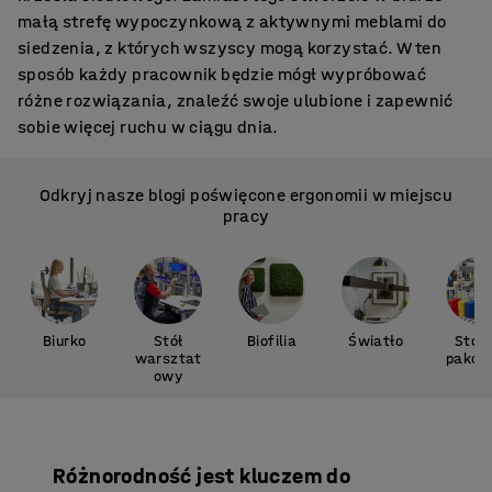
małą strefę wypoczynkową z aktywnymi meblami do
siedzenia, z których wszyscy mogą korzystać. W ten
sposób każdy pracownik będzie mógł wypróbować
różne rozwiązania, znaleźć swoje ulubione i zapewnić
sobie więcej ruchu w ciągu dnia.
Odkryj nasze blogi poświęcone ergonomii w miejscu
pracy
Biurko
Stół
Biofilia
Światło
Stół 
warsztat
pakow
owy
a
Różnorodność jest kluczem do