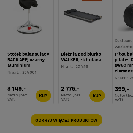
Dostępne 
warianta
Stołek balansujący
Bieżnia pod biurko
Piłka b
BACK APP, czarny,
WALKER, składana
pilates
aluminium
Ø650 m
Nr art.
:
23495
ciemnos
Nr art.
:
234661
Nr art.
:
2
3 149,-
2 775,-
399,-
Netto (bez
Netto (bez
KUP
KUP
Netto (be
VAT)
VAT)
VAT)
ODKRYJ WIĘCEJ PRODUKTÓW