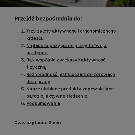
Przejdź bezpośrednio do:
Trzy zalety aktywnego i ergonomicznego
krzesła
Najlepsza pozycja do pracy to Twoja
następna
Jak wspólnie zwiększyć aktywność
fizyczną
Różnorodność jest kluczem do zdrowego
dnia pracy
Nasze ulubione produkty zapewniające
bardziej aktywne siedzenie
Podsumowanie
Czas czytania: 3 min