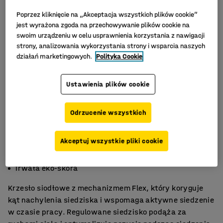
Poprzez kliknięcie na „Akceptacja wszystkich plików cookie”
jest wyrażona zgoda na przechowywanie plików cookie na
swoim urządzeniu w celu usprawnienia korzystania z nawigacji
strony, analizowania wykorzystania strony i wsparcia naszych
działań marketingowych.
Polityka Cookie
Ustawienia plików cookie
Odrzucenie wszystkich
Akceptuj wszystkie pliki cookie
Regulowane siedzisko
Dba o postawę
Trwała eko-skóra
Krzesło siodłowe z mechanizmem Flex, który koryguje
kąt nachylenia siedziska i wspomaga aktywne siedzenie
w czasie pracy. Regulowane siedzisko podąża za