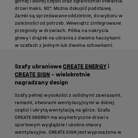
górnej i dolnej części oraz ograniczniki otwarcia
drzwi maks. 90°. Można dokupić podstawę.
Zamki są sprzedawane oddzielnie, do wyboru w
zależności od potrzeb. Wewnątrz zintegrowane
przegrody w drzwiach. Półka na nakrycia
głowy i drążek na ubrania z dwoma haczykami
w szafach z jednym lub dwoma schowkami.
Szafy ubraniowe
CREATE ENERGY
i
CREATE SIGN
– wielokrotnie
nagradzany design
Szafy pełnej wysokości z solidnymi zawiasami,
ramami, otworami wentylacyjnymi w dolnej
części i ukrytą wentylacją na górze. Szafa
CREATE ENERGY ma asymetryczne drzwi o
sportowym wyglądzie i ukośne otwory
wentylacyjne. CREATE SIGN jest wyposażona w