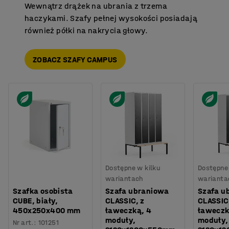
Wewnątrz drążek na ubrania z trzema
haczykami. Szafy pełnej wysokości posiadają
również półki na nakrycia głowy.
ZOBACZ SZAFY CAMPUS
Dostępne w kilku
Dostępne 
wariantach
warianta
Szafka osobista
Szafa ubraniowa
Szafa u
CUBE, biały,
CLASSIC, z
CLASSIC,
450x250x400 mm
ławeczką, 4
ławeczk
moduły,
moduły,
Nr art.
:
101251