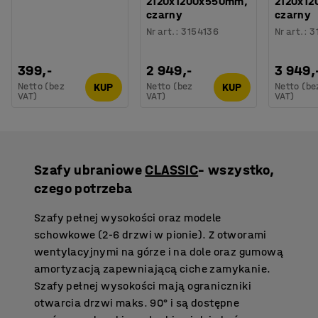
2120x1200x550mm,
2120x12
czarny
czarny
Nr art.
:
3154136
Nr art.
:
3
399,-
2 949,-
3 949,
Netto (bez
Netto (bez
Netto (be
KUP
KUP
VAT)
VAT)
VAT)
Szafy ubraniowe
CLASSIC
– wszystko,
czego potrzeba
Szafy pełnej wysokości oraz modele
schowkowe (2-6 drzwi w pionie). Z otworami
wentylacyjnymi na górze i na dole oraz gumową
amortyzacją zapewniającą ciche zamykanie.
Szafy pełnej wysokości mają ograniczniki
otwarcia drzwi maks. 90° i są dostępne