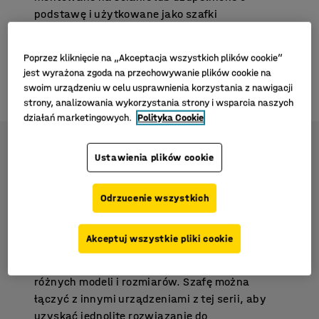
podstawę i użytkowane jako szafki
wolnostojące. Wyposażone w zamki
cylindryczne.
Poprzez kliknięcie na „Akceptacja wszystkich plików cookie”
jest wyrażona zgoda na przechowywanie plików cookie na
ZOBACZ SZAFY CUBE
swoim urządzeniu w celu usprawnienia korzystania z nawigacji
strony, analizowania wykorzystania strony i wsparcia naszych
działań marketingowych.
Polityka Cookie
Ustawienia plików cookie
Szafa CLICK - łatwy montaż bez
użycia narzędzi
Odrzucenie wszystkich
Wytrzymała szafa dostarczana w stanie
niezmontowanym w płaskim opakowaniu.
Akceptuj wszystkie pliki cookie
Szafę montuje się szybko i łatwo bez użycia
narzędzi. CLICK to seria obejmująca wiele
różnych modeli i rozmiarów. Szafę można
łączyć z innymi urządzeniami z tej serii, aby
uzyskać jednolite rozwiązanie do