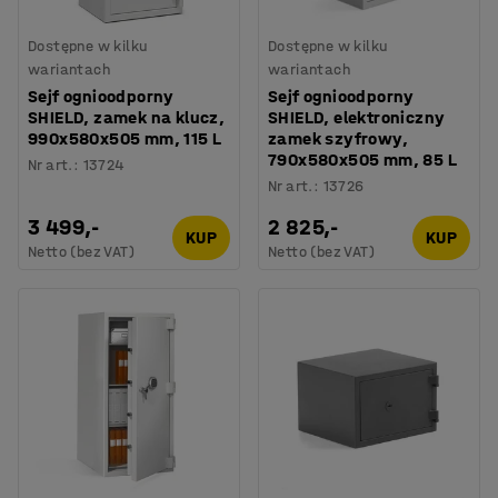
Dostępne w kilku
Dostępne w kilku
wariantach
wariantach
Sejf ognioodporny
Sejf ognioodporny
SHIELD, zamek na klucz,
SHIELD, elektroniczny
990x580x505 mm, 115 L
zamek szyfrowy,
790x580x505 mm, 85 L
Nr art.
:
13724
Nr art.
:
13726
3 499,-
2 825,-
KUP
KUP
Netto (bez VAT)
Netto (bez VAT)