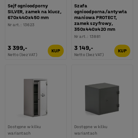
Sejf ognioodporny
Szafa
SILVER, zamek na klucz,
ognioodporna/antywła
670x440x450 mm
maniowa PROTECT,
zamek szyfrowy,
Nr art.
:
13623
350x440x420 mm
Nr art.
:
13881
3 399,-
3 149,-
KUP
KUP
Netto (bez VAT)
Netto (bez VAT)
Dostępne w kilku
Dostępne w kilku
wariantach
wariantach