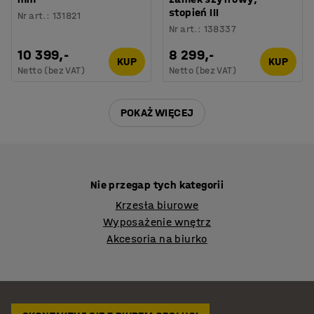
stopień III
Nr art.
:
131821
Nr art.
:
138337
10 399,-
8 299,-
KUP
KUP
Netto (bez VAT)
Netto (bez VAT)
POKAŻ WIĘCEJ
Nie przegap tych kategorii
Krzesła biurowe
Wyposażenie wnętrz
Akcesoria na biurko