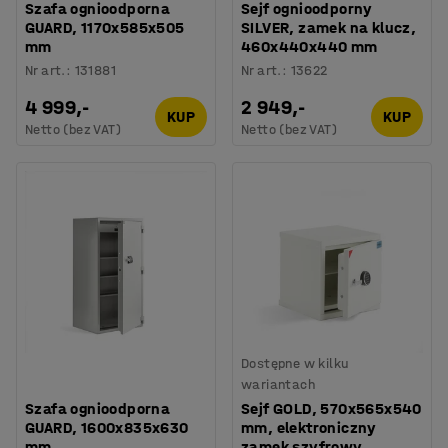
Szafa ognioodporna
Sejf ognioodporny
GUARD, 1170x585x505
SILVER, zamek na klucz,
mm
460x440x440 mm
Nr art.
:
131881
Nr art.
:
13622
4 999,-
2 949,-
KUP
KUP
Netto (bez VAT)
Netto (bez VAT)
Dostępne w kilku
wariantach
Szafa ognioodporna
Sejf GOLD, 570x565x540
GUARD, 1600x835x630
mm, elektroniczny
mm
zamek szyfrowy,