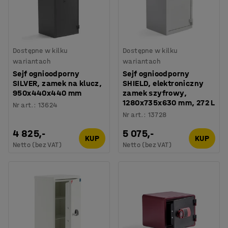
Dostępne w kilku
Dostępne w kilku
wariantach
wariantach
Sejf ognioodporny
Sejf ognioodporny
SILVER, zamek na klucz,
SHIELD, elektroniczny
950x440x440 mm
zamek szyfrowy,
1280x735x630 mm, 272 L
Nr art.
:
13624
Nr art.
:
13728
4 825,-
5 075,-
KUP
KUP
Netto (bez VAT)
Netto (bez VAT)