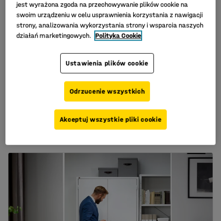
jest wyrażona zgoda na przechowywanie plików cookie na
swoim urządzeniu w celu usprawnienia korzystania z nawigacji
strony, analizowania wykorzystania strony i wsparcia naszych
działań marketingowych.
Polityka Cookie
Dostępne w kilku
wariantach
Ustawienia plików cookie
Sejf na nośniki danych
Sejf ognioodporny
GIGA (ochrona przed
ADORE, 520x410x445
ogniem 120 min),
mm, czarny
Odrzucenie wszystkich
453x415x491 mm
Nr art.
:
138354
Nr art.
:
13461
Akceptuj wszystkie pliki cookie
3 399,-
2 125,-
KUP
KUP
Netto (bez VAT)
Netto (bez VAT)