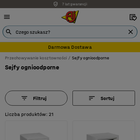
7 lat gwarancji
Darmowa Dostawa
Przechowywanie kosztowności
Sejfy ognioodporne
Sejfy ognioodporne
Filtruj
Sortuj
Liczba produktów: 21