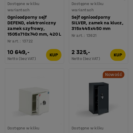
Dostępne w kilku
Dostępne w kilku
wariantach
wariantach
Ognioodporny sejf
Sejf ognioodporny
DEFEND, elektroniczny
SILVER, zamek na klucz,
zamek szyfrowy,
315x445x450 mm
1505x710x740 mm, 420 L
Nr art.
:
13621
Nr art.
:
13722
10 649,-
2 325,-
KUP
KUP
Netto (bez VAT)
Netto (bez VAT)
Nowość
Dostępne w kilku
Dostępne w kilku