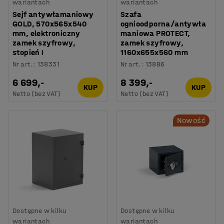
wariantach
wariantach
Sejf antywłamaniowy
Szafa
GOLD, 570x565x540
ognioodporna/antywła
mm, elektroniczny
maniowa PROTECT,
zamek szyfrowy,
zamek szyfrowy,
stopień I
1160x655x560 mm
Nr art.
:
138331
Nr art.
:
13886
6 699,-
8 399,-
KUP
KUP
Netto (bez VAT)
Netto (bez VAT)
Nowość
Dostępne w kilku
Dostępne w kilku
wariantach
wariantach