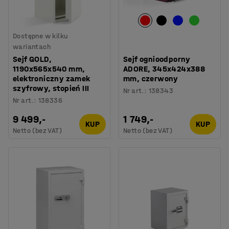
Dostępne w kilku
wariantach
Sejf GOLD,
Sejf ognioodporny
1190x565x540 mm,
ADORE, 345x424x388
elektroniczny zamek
mm, czerwony
szyfrowy, stopień III
Nr art.
:
138343
Nr art.
:
138336
9 499,-
1 749,-
KUP
KUP
Netto (bez VAT)
Netto (bez VAT)