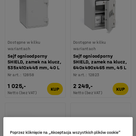
Dostępne w kilku
Dostępne w kilku
wariantach
wariantach
Sejf ognioodporny
Sejf ognioodporny
SHIELD, zamek na klucz,
SHIELD, zamek na klucz,
535x410x445 mm, 40 L
640x490x465 mm, 45 L
Nr art.
:
12858
Nr art.
:
12823
1 025,-
2 249,-
KUP
KUP
Netto (bez VAT)
Netto (bez VAT)
Poprzez kliknięcie na „Akceptacja wszystkich plików cookie”