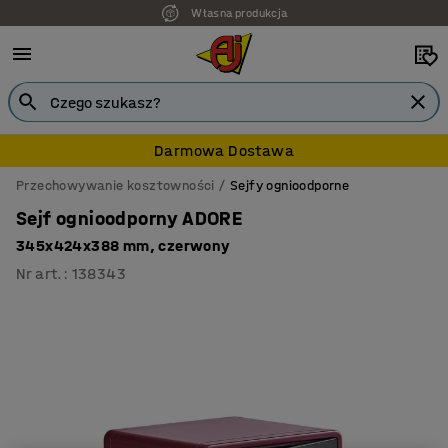
Własna produkcja
7 lat gwarancji
Darmowa Dostawa
Przechowywanie kosztowności
Sejfy ognioodporne
Sejf ognioodporny ADORE
345x424x388 mm, czerwony
Nr art.
:
138343