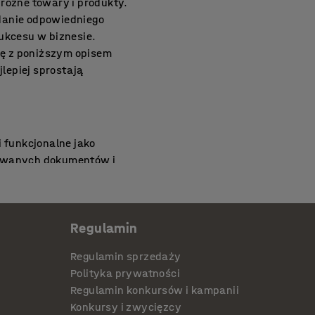
różne towary i produkty.
adanie odpowiedniego
ukcesu w biznesie.
ię z poniższym opisem
lepiej sprostają
 funkcjonalne jako
zowanych dokumentów i
sklepowe mogą służyć
afy archiwizacyjne
czby potrzebnych półek –
Regulamin
i. Otwarta konstrukcja z
egały sklepowe białe są
Regulamin sprzedaży
nej lub galwanizowanej
Polityka prywatności
 nierównych podłożach.
Regulamin konkursów i kampanii
jest w pełni przestawna,
Konkursy i zwycięzcy
egały archiwalne sklepowe