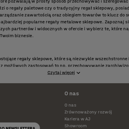
które pozwalają w prosty sposób przechowywać i szeregować 
dzi o regały paletowe czy o tradycyjny regał sklepowy, posi
arządzanie zawartością oraz obiegiem towarów to klucz do s
najbardziej popularne regały metalowe sklepowe. Zapoznaj s
ych partnerów i widocznych w ofercie i wybierz te, które naj
woim biznesie.
tojące regały sklepowe, które są niezwykle wszechstronne i
re z możliwych zastosowań to np. przechowywanie zarchiwi
klepach i centrach handlowych. Oprócz tego regały półki 
Czytaj więcej
szyn i narzędzi w przestrzeniach przemysłowych, z kolei sz
wania dokumentów. Możesz wybrać model w zależności od li
O nas
metalowe przyścienne oraz narożny regał o różnej pojemnośc
pływ powietrza i zapobiega gromadzeniu się kurzu i brudu. R
O nas
też w innej kolorystyce, na przykład, na przykład chromowa
Zrównoważony rozwój
w regulowane stopki, co ułatwia wypoziomowanie regałów na
Kariera w AJ
ożna rozbudować o dodatkowe półki. Każda półka sklepowa 
Showroom
na dowolnej wysokości w odstępach co 25 mm. Dzięki temu r
 DO NEWSLETTERA