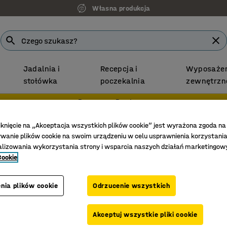
Własna produkcja
Jadalnia i
Recepcja i
Wyposażen
stołówka
poczekalnia
zewnętrzn
Darmowa Dostawa
y
Regały do archiwum
iknięcie na „Akceptacja wszystkich plików cookie” jest wyrażona zgoda na
anie plików cookie na swoim urządzeniu w celu usprawnienia korzystania
ów w tej kategorii. Zapraszamy do odwie
alizowania wykorzystania strony i wsparcia naszych działań marketingow
Cookie
nia plików cookie
Odrzucenie wszystkich
Akceptuj wszystkie pliki cookie