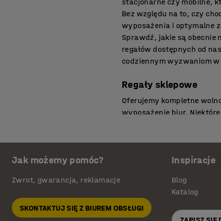
stacjonarne czy mobilne, 
Bez względu na to, czy cho
wyposażenia i optymalne z
Sprawdź, jakie są obecnie 
regałów dostępnych od nasz
codziennym wyzwaniom w T
Regały sklepowe
Oferujemy kompletne wolnos
wyposażenie biur. Niektó
magazynowanie towarów w s
również do składowania ma
sprawdzą się do przechowy
Jak możemy pomóc?
Inspiracje
oferujemy regały sklepowe 
siatki zapewnia dobry prze
Zwrot, gwarancja, reklamacje
Blog
mocne i trwałe, występują 
Katalog
stali. Słupki wyposażono 
Regał modułowe metalowe m
SKONTAKTUJ SIĘ Z BIUREM OBSŁUGI
więc można je umieszczać 
ZAPISZ SIĘ