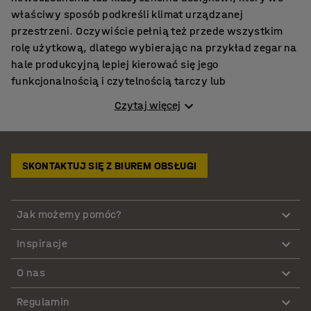
właściwy sposób podkreśli klimat urządzanej
przestrzeni. Oczywiście pełnią też przede wszystkim
rolę użytkową, dlatego wybierając na przykład zegar na
hale produkcyjną lepiej kierować się jego
funkcjonalnością i czytelnością tarczy lub
wyświetlacza, wybierając raczej duży model, a
Czytaj więcej
czynniki takie jak wygląd czy cena stawiając na drugim
miejscu.
Zegar ścienny elektroniczny jako narzędzie organizacji
SKONTAKTUJ SIĘ Z BIUREM OBSŁUGI
pracy
Właściwe rozplanowanie czynności w czasie pracy
służy zwiększeniu produktywności pracowników i
Jak możemy pomóc?
poczuciu jego dobrego wykorzystania. Zegar
Inspiracje
elektroniczny ścienny z dobrze widocznymi
wskazówkami pozwoli każdemu pracownikowi
O nas
zapanować nad mijającym czasem i dostosować do
niego swoje obowiązki. W ofercie sklepu internetowego
Regulamin