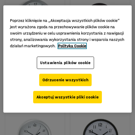
Poprzez kliknięcie na „Akceptacja wszystkich plików cookie”
jest wyrażona zgoda na przechowywanie plików cookie na
swoim urządzeniu w celu usprawnienia korzystania z nawigacji
strony, analizowania wykorzystania strony i wsparcia naszych
działań marketingowych.
Polityka Cookie
Zegar ścienny, Ø600
Zegar ścienny
Ustawienia plików cookie
mm, biały, srebrny
elektroniczny, Ø300
mm, czarny
Nr art.
:
14606
Nr art.
:
146003
Odrzucenie wszystkich
475,-
379,-
KUP
KUP
Akceptuj wszystkie pliki cookie
Netto (bez VAT)
Netto (bez VAT)