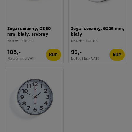
Zegar ścienny, Ø380
Zegar ścienny, Ø225 mm,
mm, biały, srebrny
biały
Nr art.
:
14608
Nr art.
:
146115
185,-
99,-
KUP
KUP
Netto (bez VAT)
Netto (bez VAT)