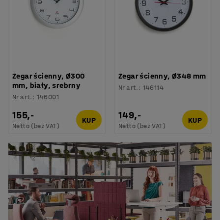
Zegar ścienny, Ø300
Zegar ścienny, Ø348 mm
mm, biały, srebrny
Nr art.
:
146114
Nr art.
:
146001
155,-
149,-
KUP
KUP
Netto (bez VAT)
Netto (bez VAT)