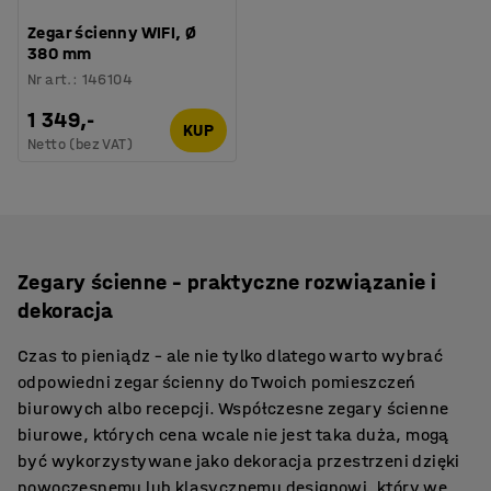
Zegar ścienny WIFI, Ø
380 mm
Nr art.
:
146104
1 349,-
KUP
Netto (bez VAT)
Zegary ścienne – praktyczne rozwiązanie i
dekoracja
Czas to pieniądz – ale nie tylko dlatego warto wybrać
odpowiedni zegar ścienny do Twoich pomieszczeń
biurowych albo recepcji. Współczesne zegary ścienne
biurowe, których cena wcale nie jest taka duża, mogą
być wykorzystywane jako dekoracja przestrzeni dzięki
nowoczesnemu lub klasycznemu designowi, który we