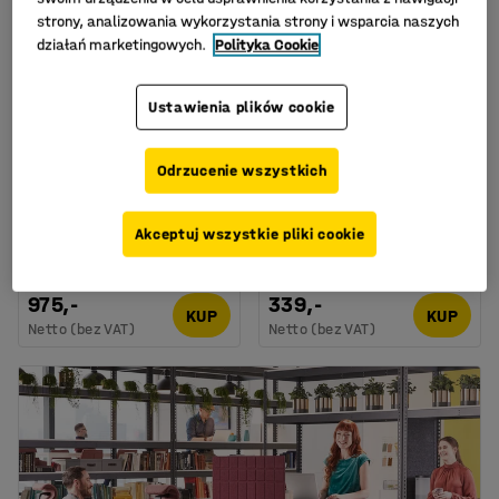
strony, analizowania wykorzystania strony i wsparcia naszych
działań marketingowych.
Polityka Cookie
Ustawienia plików cookie
Dostępne w kilku
wariantach
Odrzucenie wszystkich
Mobilny stołek
Stołek ALTUS, W 440 mm,
warsztatowy BETA, wys.
srebrny/brzoza
430-560 mm, sztuczna
Nr art.
:
3631122
Akceptuj wszystkie pliki cookie
skóra, czarny
Nr art.
:
360123
975,-
339,-
KUP
KUP
Netto (bez VAT)
Netto (bez VAT)