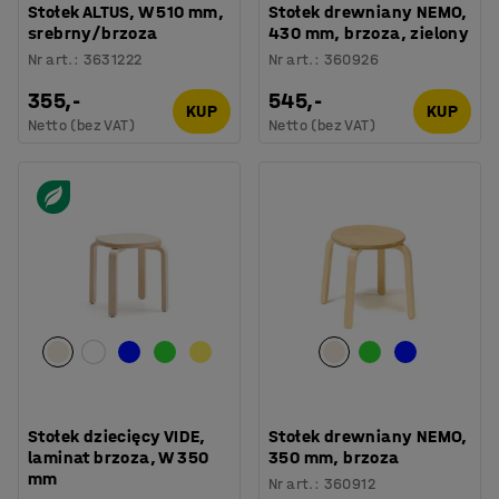
Stołek ALTUS, W 510 mm,
Stołek drewniany NEMO,
srebrny/brzoza
430 mm, brzoza, zielony
Nr art.
:
3631222
Nr art.
:
360926
355,-
545,-
KUP
KUP
Netto (bez VAT)
Netto (bez VAT)
Stołek dziecięcy VIDE,
Stołek drewniany NEMO,
laminat brzoza, W 350
350 mm, brzoza
mm
Nr art.
:
360912