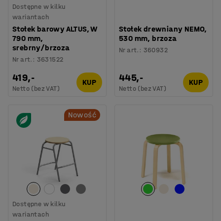
Dostępne w kilku
wariantach
Stołek barowy ALTUS, W
Stołek drewniany NEMO,
790 mm,
530 mm, brzoza
srebrny/brzoza
Nr art.
:
360932
Nr art.
:
3631522
419,-
445,-
KUP
KUP
Netto (bez VAT)
Netto (bez VAT)
Nowość
Dostępne w kilku
wariantach