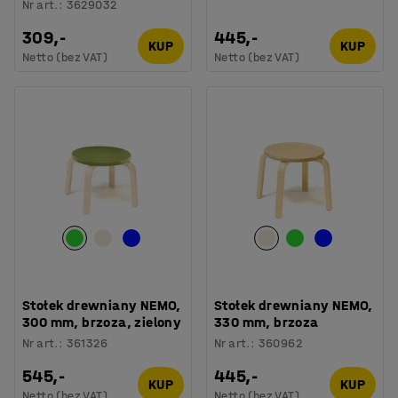
Nr art.
:
3629032
309,-
445,-
KUP
KUP
Netto (bez VAT)
Netto (bez VAT)
Stołek drewniany NEMO,
Stołek drewniany NEMO,
300 mm, brzoza, zielony
330 mm, brzoza
Nr art.
:
361326
Nr art.
:
360962
545,-
445,-
KUP
KUP
Netto (bez VAT)
Netto (bez VAT)