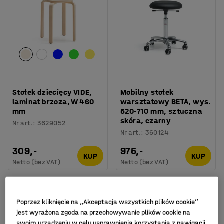
Stołek dziecięcy VIDE,
Mobilny stołek
laminat brzoza, W 460
warsztatowy BETA, wys.
mm
520-710 mm, sztuczna
skóra, czarny
Nr art.
:
3629052
Nr art.
:
360124
309,-
975,-
KUP
KUP
Netto (bez VAT)
Netto (bez VAT)
Nowość
Nowość
Poprzez kliknięcie na „Akceptacja wszystkich plików cookie”
jest wyrażona zgoda na przechowywanie plików cookie na
swoim urządzeniu w celu usprawnienia korzystania z nawigacji