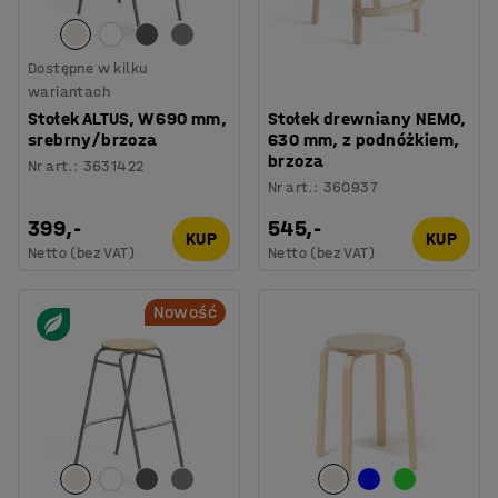
Dostępne w kilku
wariantach
Stołek ALTUS, W 690 mm,
Stołek drewniany NEMO,
srebrny/brzoza
630 mm, z podnóżkiem,
brzoza
Nr art.
:
3631422
Nr art.
:
360937
399,-
545,-
KUP
KUP
Netto (bez VAT)
Netto (bez VAT)
Nowość