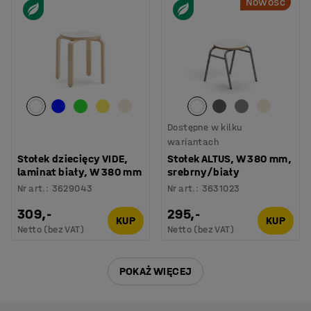
Nowość
Dostępne w kilku
wariantach
Stołek dziecięcy VIDE,
Stołek ALTUS, W 380 mm,
laminat biały, W 380 mm
srebrny/biały
Nr art.
:
3629043
Nr art.
:
3631023
309,-
295,-
KUP
KUP
Netto (bez VAT)
Netto (bez VAT)
POKAŻ WIĘCEJ