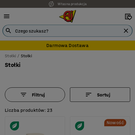
7 lat gwarancji
Darmowa Dostawa
Stołki
Stołki
Stołki
Filtruj
Sortuj
Liczba produktów: 23
Nowość