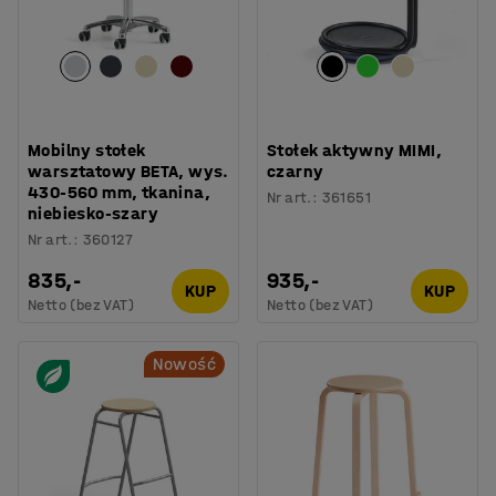
Mobilny stołek
Stołek aktywny MIMI,
warsztatowy BETA, wys.
czarny
430-560 mm, tkanina,
Nr art.
:
361651
niebiesko-szary
Nr art.
:
360127
835,-
935,-
KUP
KUP
Netto (bez VAT)
Netto (bez VAT)
Nowość