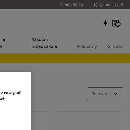
22 862 38 76
aj@ajprodukty.pl
ie
Szkoła i
e
przedszkole
Polecamy
Kontakt
 z nawigacji
ów
Polecane
ych.