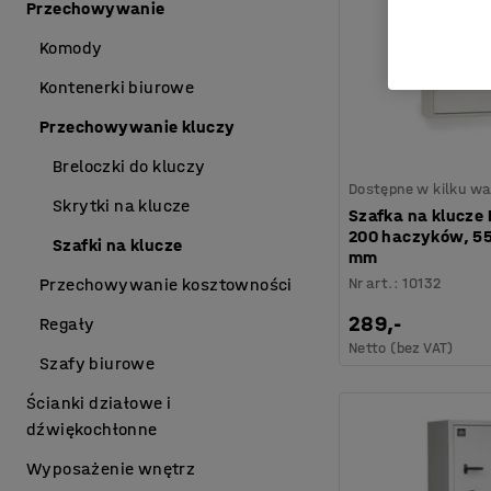
Przechowywanie
Komody
Kontenerki biurowe
Przechowywanie kluczy
Breloczki do kluczy
Dostępne w kilku wa
Skrytki na klucze
Szafka na klucze
200 haczyków, 5
Szafki na klucze
mm
Nr art.
:
10132
Przechowywanie kosztowności
289,-
Regały
Netto (bez VAT)
Szafy biurowe
Ścianki działowe i
dźwiękochłonne
Wyposażenie wnętrz