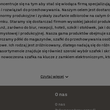
ncentruje się na tym aby stać się wiodąca firmą specjalizując
 i rozwiązań do przechowywania. Naszym celem jest dostarcz
 normy produkcyjne i zyskały zaufanie odbiorców na całym 
nku. Staramy się dostarczać firmom wysokiej jakości produ
ż, zarówno do biur, recepcji, hoteli, szkół i stołówek, jak i d
emysłowej i produkcyjnej. Nasza gama produktów obejmuje s
czamy półki do magazynów, szafki do przechowywania osobi
owe. Ich rodzaj jest zróżnicowany, dlatego nadają się do ró
sortymencie znajduje się również szeroki wybór szafek i skr
 nowoczesna szafka na klucze z zamkiem elektronicznym, któr
Czytaj więcej
 do przechowywania kluczy i z dostępem wyłącznie dla upra
 pomaga firmom kontrolować klucze wykorzystywane w miejsc
O nas
iejscu z dala od niepowołanych rąk. Wykonanie produktu po
 klucze są często wykorzystywane w recepcjach, na parkinga
O nas
telach oraz innych obiektach publicznych a nawet w domu. 