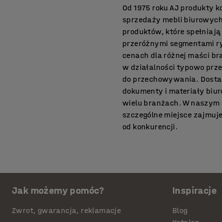
Od 1975 roku AJ produkty ko
sprzedaży mebli biurowych
produktów, które spełniają
przeróżnymi segmentami ry
cenach dla różnej maści bran
w działalności typowo prz
do przechowywania. Dostar
dokumenty i materiały biur
wielu branżach. W naszym a
szczególne miejsce zajmuje
od konkurencji.
Szafki na klucze
Specjalnie zaprojektowane
szafki na klucze metalowe
Jak możemy pomóc?
Inspiracje
bezpiecznym, zamkniętym m
użytkowanie. Szafeczki na
Zwrot, gwarancja, reklamacje
Blog
uczelniach wyższych, w ho