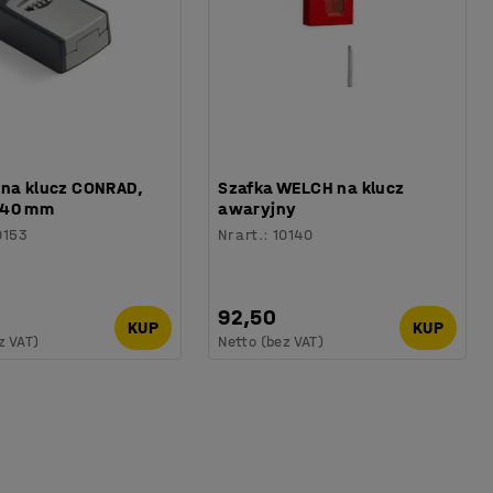
 na klucz CONRAD,
Szafka WELCH na klucz
x40 mm
awaryjny
0153
Nr art.
:
10140
92,50
KUP
KUP
z VAT)
Netto (bez VAT)