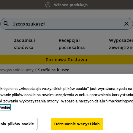
Własna produkcja
Jadalnia i
Recepcja i
Wyposażen
stołówka
poczekalnia
zewnętrzn
Darmowa Dostawa
howywanie kluczy
Szafki na klucze
ynki na klucze
iknięcie na „Akceptacja wszystkich plików cookie” jest wyrażona zgoda na
anie plików cookie na swoim urządzeniu w celu usprawnienia korzystania
Szerokość
Głębokość
Typ zamka
Ilość haczyk
alizowania wykorzystania strony i wsparcia naszych działań marketingow
Cookie
nia plików cookie
Odrzucenie wszystkich