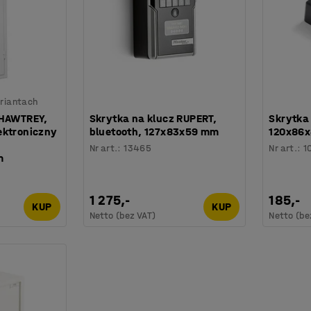
riantach
 HAWTREY,
Skrytka na klucz RUPERT,
Skrytka
ektroniczny
bluetooth, 127x83x59 mm
120x86
Nr art.
:
13465
Nr art.
:
1
m
1 275,-
185,-
KUP
KUP
Netto (bez VAT)
Netto (be