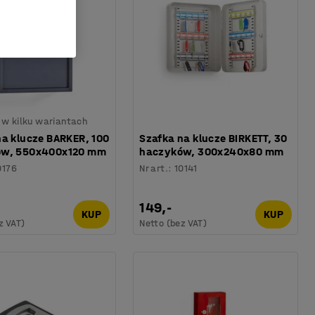
 w kilku wariantach
na klucze BARKER, 100
Szafka na klucze BIRKETT, 30
ów, 550x400x120 mm
haczyków, 300x240x80 mm
0176
Nr art.
:
10141
149,-
KUP
KUP
z VAT)
Netto (bez VAT)