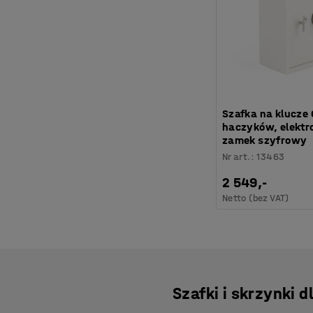
Szafka na klucze
haczyków, elektr
zamek szyfrowy
Nr art.
:
13463
2 549,-
Netto (bez VAT)
Szafki i skrzynki 