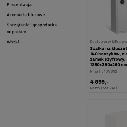
Prezentacja
Akcesoria biurowe
Sprzątanie i gospodarka
odpadami
Dostępne w kilku wa
Wózki
Szafka na klucze
140 haczyków, el
zamek szyfrowy,
1250x380x280 m
Nr art.
:
135862
4 899,-
Netto (bez VAT)