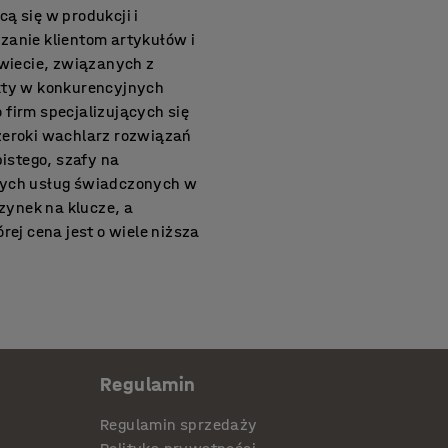
ą się w produkcji i
anie klientom artykułów i
świecie, związanych z
kty w konkurencyjnych
o firm specjalizujących się
zeroki wachlarz rozwiązań
stego, szafy na
żnych usług świadczonych w
zynek na klucze, a
ej cena jest o wiele niższa
wnionych osób. Ten typ
u pracy i trzymać je w
Regulamin
zwala na jego długotrwałe
ch, w szkołach, na
Regulamin sprzedaży
Poniżej wymienione zostały