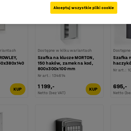
Akceptuj wszystkie pliki cookie
riantach
Dostępne w kilku wariantach
Dostępne
 ROWLEY,
Szafka na klucze MORTON,
Szafka 
50x380x140
150 haków, zamek na kod,
haczyk
800x300x100 mm
Nr art.
:
1
Nr art.
:
134614
1 199,-
695,-
KUP
KUP
Netto (bez VAT)
Netto (be