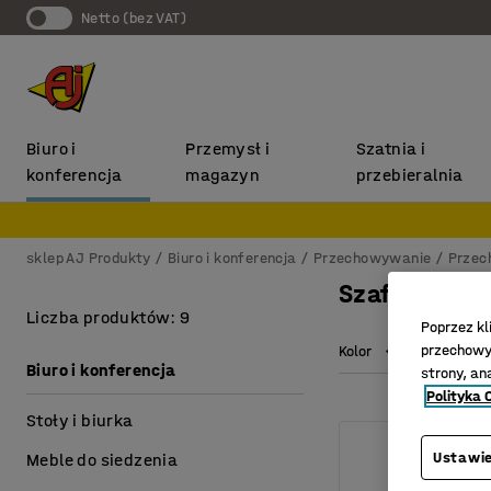
Netto (bez VAT)
Biuro i
Przemysł i
Szatnia i
konferencja
magazyn
przebieralnia
sklep AJ Produkty
Biuro i konferencja
Przechowywanie
Przec
Szafki i skrz
Liczba produktów: 9
Poprzez kl
przechowyw
Kolor
Wysokość
Biuro i konferencja
strony, an
Polityka 
Stoły i biurka
Ustawie
Meble do siedzenia