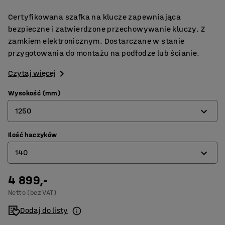
Certyfikowana szafka na klucze zapewniająca
bezpieczne i zatwierdzone przechowywanie kluczy. Z
zamkiem elektronicznym. Dostarczane w stanie
przygotowania do montażu na podłodze lub ścianie.
Czytaj więcej
Wysokość (mm)
1250
Ilość haczyków
450
140
750
1250
4 899,-
42
Netto (bez VAT)
1500
100
Dodaj do listy
140