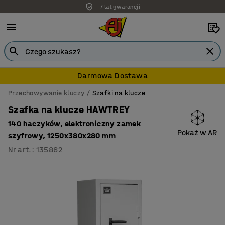
7 lat gwarancji
Darmowa Dostawa
Przechowywanie kluczy
Szafki na klucze
Szafka na klucze HAWTREY
140 haczyków, elektroniczny zamek
Pokaż w AR
szyfrowy, 1250x380x280 mm
Nr art.
:
135862