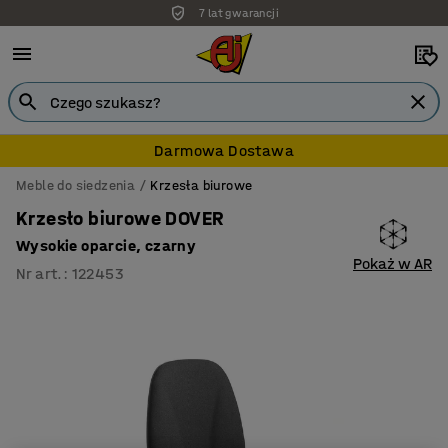
7 lat gwarancji
Darmowa Dostawa
Meble do siedzenia
Krzesła biurowe
Krzesło biurowe DOVER
Wysokie oparcie, czarny
Pokaż w AR
Nr art.
:
122453