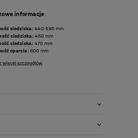
zowe informacje
ość siedziska
:
440-580
mm
kość siedziska
:
450
mm
kość siedziska
:
470
mm
ość oparcia
:
600
mm
z więcej szczegółów
godnie siedzieć przez 8 godzin w ciągu dnia.
o podążają za ruchami ciała w stosunku 1:2.