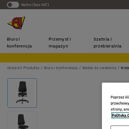
Netto (bez VAT)
Biuro i
Przemysł i
Szatnia i
konferencja
magazyn
przebieralnia
sklep AJ Produkty
Biuro i konferencja
Meble do siedzenia
Krze
Poprzez kl
przechowyw
strony, an
Polityka 