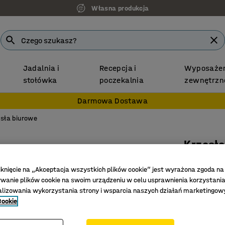
Własna produkcja
Jadalnia i
Recepcja i
Wyposażen
stołówka
poczekalnia
zewnętrzn
Darmowa Dostawa
sła biurowe
Krzesł
Tkanina,
iknięcie na „Akceptacja wszystkich plików cookie” jest wyrażona zgoda na
Nr art.
:
122
anie plików cookie na swoim urządzeniu w celu usprawnienia korzystania
alizowania wykorzystania strony i wsparcia naszych działań marketingow
Profilowa
Cookie
Regulacja
Regulacj