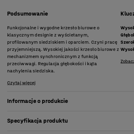
Podsumowanie
Kluc
Funkcjonalne i wygodne krzesło biurowe o
Wysok
klasycznym designie z wyściełanym,
Głębo
profilowanym siedziskiem i oparciem. Czyni pracę
Szero
przyjemniejszą. Wysokiej jakości krzesło biurowe z
Wysok
mechanizmem synchronicznym z funkcją
Zobac
przeciwwagi. Regulacja głębokości i kąta
nachylenia siedziska.
Czytaj więcej
Informacje o produkcie
Smukłe i ergonomiczne krzesło biurowe, które pozwala wy
Specyfikacja produktu
Dzięki mechanizmowi synchronicznemu oparcie i siedzisk