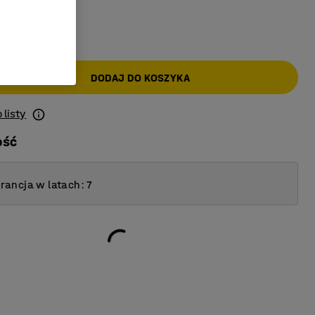
AT)
DODAJ DO KOSZYKA
 listy
ość
ancja w latach: 7