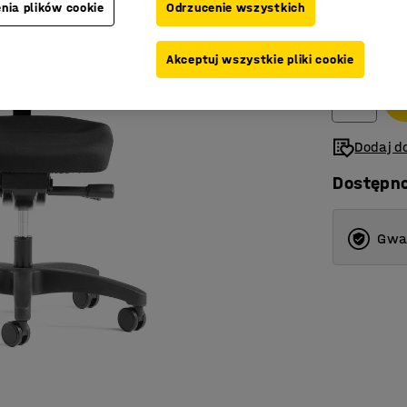
nia plików cookie
Odrzucenie wszystkich
1 175,-
Netto (bez V
Akceptuj wszystkie pliki cookie
Dodaj do
Dostępn
Gwar