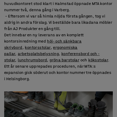
huvudkontoret stod klart i Halmstad öppnade MTA kontor
nummer två, denna gång i Varberg.
– Eftersom vi var så himla nöjda första gången, tog vi
aldrig in andra förslag. Vi beställde bara likadana möbler
från AJ Produkter en gång till.
Det innebar en ny leverans av en komplett
kontorsinredning med
höj- och sänkbara
skrivbord
,
kontorsstolar
,
ergonomiska
pallar
,
arbetsplatsbelysning
,
konferensbord och -
stolar
,
lunchrumsbord
,
gröna barstolar
och
köksstolar
.
Ett år senare upprepades proceduren, när MTA:s
expansion gick söderut och kontor nummer tre öppnades
i Helsingborg.