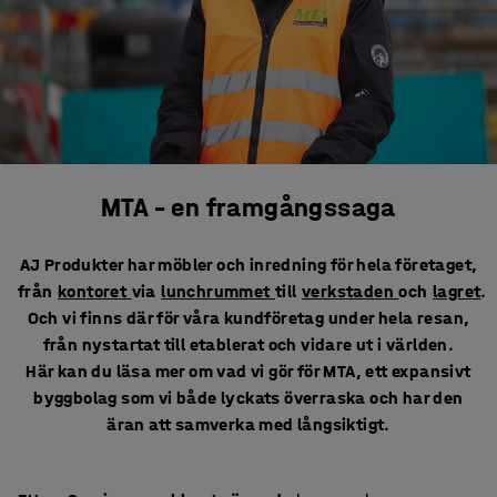
MTA – en framgångssaga
AJ Produkter har möbler och inredning för hela företaget,
från
kontoret
via
lunchrummet
till
verkstaden
och
lagret
.
Och vi finns där för våra kundföretag under hela resan,
från nystartat till etablerat och vidare ut i världen.
Här kan du läsa mer om vad vi gör för MTA, ett expansivt
byggbolag som vi både lyckats överraska och har den
äran att samverka med långsiktigt.