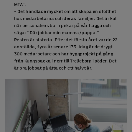
MTA”.
– Det handlade mycket om att skapa en stolthet
hos medarbetarna och deras familjer. Det är kul
när personalens barn pekar på vår flagga och
säga: ”Där jobbar min mamma/pappa.”
Resten är historia. Efter det första året var de 22
anställda, fyra år senare 133. Idag är de drygt
300 medarbetare och har byggprojekt på gång
från Kungsbacka i norr till Trelleborg i söder. Det
är bra jobbat på åtta och ett halvt år.