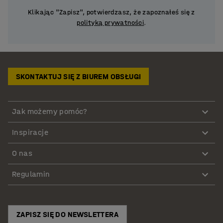
Klikając "Zapisz", potwierdzasz, że zapoznałeś się z
polityką prywatności
.
SKONTAKTUJ SIĘ Z BIUREM OBSŁUGI
Jak możemy pomóc?
Inspiracje
O nas
Regulamin
ZAPISZ SIĘ DO NEWSLETTERA