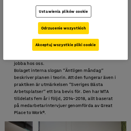
med att jaga jobb, istället finslipade de sin
affärsplan. Tanken var att bygga en
Ustawienia plików cookie
företagskultur som utgick från arbetsmiljön och
personalens arbetsglädje.
– Vi startade helt enkelt företaget där vi själva
Odrzucenie wszystkich
skulle vilja jobba. Att ha en fin arbetsmiljö gör
att personalen trivs, har roligt och känner sig
Akceptuj wszystkie pliki cookie
hemma. Då utvecklas de och gör ett bra jobb –
dessutom får vi fler duktiga människor att vilja
jobba hos oss.
Bolaget interna slogan ”Äntligen måndag”
beskriver planen i teorin. Att den fungerar även i
praktiken är utmärkelsen ”Sveriges Bästa
Arbetsplatser” ett bra bevis för. Den har MTA
tilldelats fem år i följd, 2014–2018, allt baserat
på medarbetarintervjuer genomförda av Great
Place to Work®.