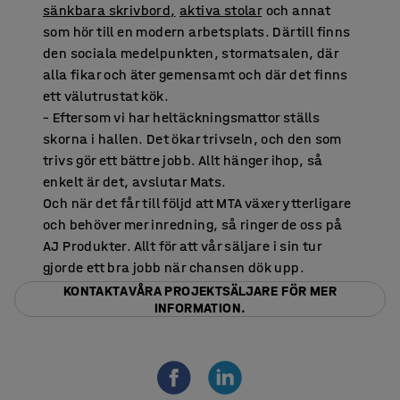
sänkbara skrivbord,
aktiva stolar
och annat
som hör till en modern arbetsplats. Därtill finns
den sociala medelpunkten, stormatsalen, där
alla fikar och äter gemensamt och där det finns
ett välutrustat kök.
– Eftersom vi har heltäckningsmattor ställs
skorna i hallen. Det ökar trivseln, och den som
trivs gör ett bättre jobb. Allt hänger ihop, så
enkelt är det, avslutar Mats.
Och när det får till följd att MTA växer ytterligare
och behöver mer inredning, så ringer de oss på
AJ Produkter. Allt för att vår säljare i sin tur
gjorde ett bra jobb när chansen dök upp.
KONTAKTA VÅRA PROJEKTSÄLJARE FÖR MER
INFORMATION.