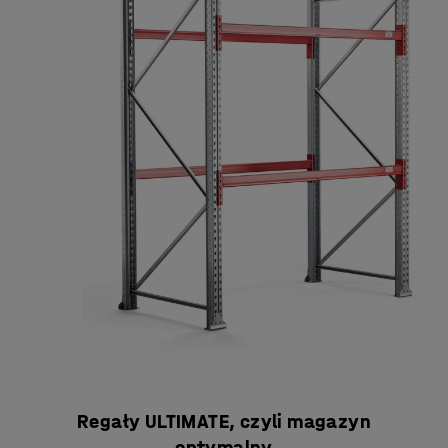
Regały ULTIMATE, czyli magazyn
optymalny