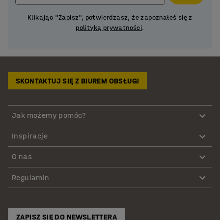
Klikając "Zapisz", potwierdzasz, że zapoznałeś się z
polityką prywatności
.
SKONTAKTUJ SIĘ Z BIUREM OBSŁUGI
Jak możemy pomóc?
Inspiracje
O nas
Regulamin
ZAPISZ SIĘ DO NEWSLETTERA