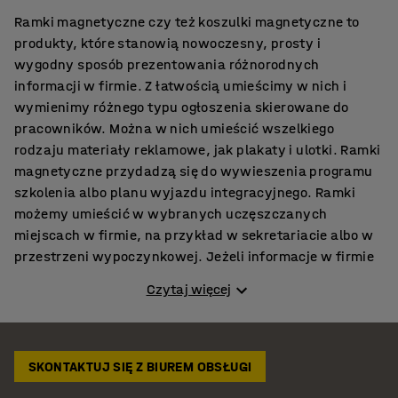
Ramki magnetyczne czy też koszulki magnetyczne to
produkty, które stanowią nowoczesny, prosty i
wygodny sposób prezentowania różnorodnych
informacji w firmie. Z łatwością umieścimy w nich i
wymienimy różnego typu ogłoszenia skierowane do
pracowników. Można w nich umieścić wszelkiego
rodzaju materiały reklamowe, jak plakaty i ulotki. Ramki
magnetyczne przydadzą się do wywieszenia programu
szkolenia albo planu wyjazdu integracyjnego. Ramki
możemy umieścić w wybranych uczęszczanych
miejscach w firmie, na przykład w sekretariacie albo w
przestrzeni wypoczynkowej. Jeżeli informacje w firmie
są wymieniane każdego dnia, to ramki magnetyczne są
Czytaj więcej
nieocenioną pomocą. Można w nich na przykład
umieścić listę obecności albo grafik pracy na dany
dzień. Ramki magnetyczne przydadzą się także w
miejscach takich jak sklepy, w urzędach, w szkołach, w
SKONTAKTUJ SIĘ Z BIUREM OBSŁUGI
miejscach publicznych oraz w domach. W sklepach w