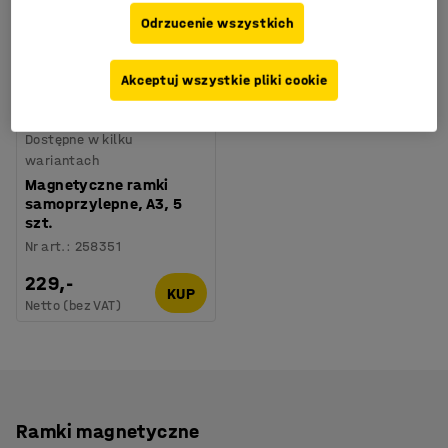
Odrzucenie wszystkich
Akceptuj wszystkie pliki cookie
Dostępne w kilku
wariantach
Magnetyczne ramki
samoprzylepne, A3, 5
szt.
Nr art.
:
258351
229,-
KUP
Netto (bez VAT)
Ramki magnetyczne