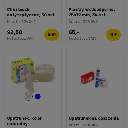
Chusteczki
Plastry wodoodporne,
antyseptyczne, 50 szt.
25x72 mm, 34 szt.
Nr art.
:
334047
Nr art.
:
334042
92,50
65,-
KUP
KUP
Netto (bez VAT)
Netto (bez VAT)
Opatrunek, kolor
Opatrunek na oparzenia
naturalny
Nr art.
:
334046