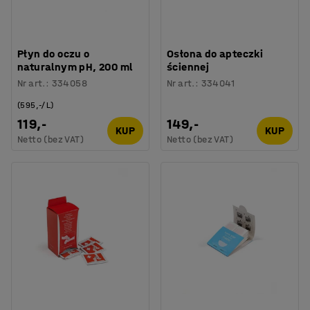
Płyn do oczu o
Osłona do apteczki
naturalnym pH, 200 ml
ściennej
Nr art.
:
334058
Nr art.
:
334041
(595,-/L)
119,-
149,-
KUP
KUP
Netto (bez VAT)
Netto (bez VAT)