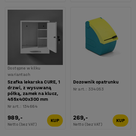
Dostępne w kilku
wariantach
Szafka lekarska CURE, 1
Dozownik opatrunku
drzwi, z wysuwaną
Nr art.
:
334053
półką, zamek na klucz,
455x400x300 mm
Nr art.
:
134664
989,-
269,-
KUP
KUP
Netto (bez VAT)
Netto (bez VAT)