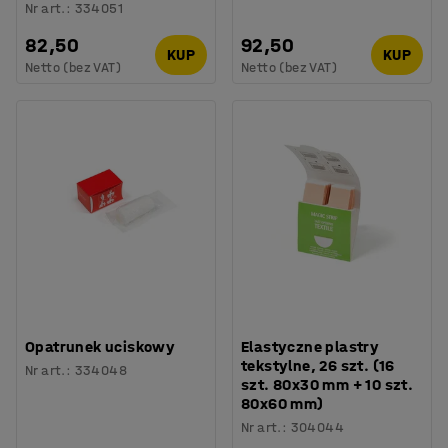
Nr art.
:
334051
82,50
92,50
KUP
KUP
Netto (bez VAT)
Netto (bez VAT)
Opatrunek uciskowy
Elastyczne plastry
tekstylne, 26 szt. (16
Nr art.
:
334048
szt. 80x30 mm + 10 szt.
80x60 mm)
Nr art.
:
304044