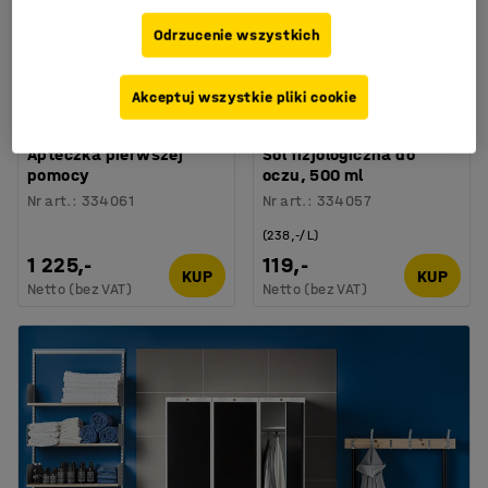
Odrzucenie wszystkich
Akceptuj wszystkie pliki cookie
Apteczka pierwszej
Sól fizjologiczna do
pomocy
oczu, 500 ml
Nr art.
:
334061
Nr art.
:
334057
(238,-/L)
1 225,-
119,-
KUP
KUP
Netto (bez VAT)
Netto (bez VAT)