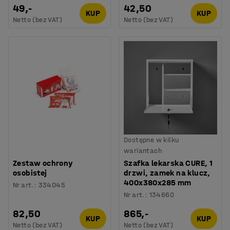
49,-
42,50
KUP
KUP
Netto (bez VAT)
Netto (bez VAT)
Dostępne w kilku
wariantach
Zestaw ochrony
Szafka lekarska CURE, 1
osobistej
drzwi, zamek na klucz,
400x380x285 mm
Nr art.
:
334045
Nr art.
:
134660
82,50
865,-
KUP
KUP
Netto (bez VAT)
Netto (bez VAT)