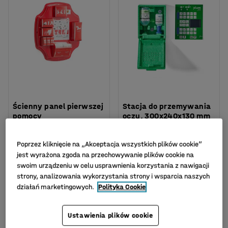
Ścienny panel pierwszej
Stacja do przemywania
pomocy
oczu, 300x240x130 mm
Nr art.
:
334040
Nr art.
:
334056
Poprzez kliknięcie na „Akceptacja wszystkich plików cookie”
445,-
409,-
KUP
KUP
jest wyrażona zgoda na przechowywanie plików cookie na
Netto (bez VAT)
Netto (bez VAT)
swoim urządzeniu w celu usprawnienia korzystania z nawigacji
strony, analizowania wykorzystania strony i wsparcia naszych
działań marketingowych.
Polityka Cookie
Ustawienia plików cookie