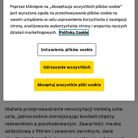
Poprzez kliknięcie na „Akceptacja wszystkich plików cookie”
jest wyrażona zgoda na przechowywanie plików cookie na
swoim urządzeniu w celu usprawnienia korzystania z nawigacji
strony, analizowania wykorzystania strony i wsparcia naszych
działań marketingowych.
Polityka Cookie
Ustawienia plików cookie
Odrzucenie wszystkich
Do zestawu pierwszej pomocy
Akceptuj wszystkie pliki cookie
Do resuscytacji usta-usta
Zapobiega kontaktowi z krwią
Ułatwia przeprowadzanie resuscytacji metodą usta-
usta, jednocześnie zmniejszając kontakt między
ratownikiem a poszkodowanym. Zawartość: maska
oddechowa z filtrem i zaworem zwrotnym, dwie