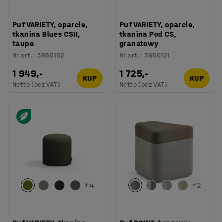
Puf VARIETY, oparcie,
Puf VARIETY, oparcie,
tkanina Blues CSII,
tkanina Pod CS,
taupe
granatowy
Nr art.
:
3860102
Nr art.
:
3860121
1 949,-
1 725,-
KUP
KUP
Netto (bez VAT)
Netto (bez VAT)
+
4
+
2