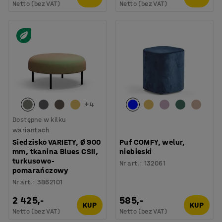
Netto (bez VAT)
Netto (bez VAT)
+
4
Dostępne w kilku
wariantach
Siedzisko VARIETY, Ø 900
Puf COMFY, welur,
mm, tkanina Blues CSII,
niebieski
turkusowo-
Nr art.
:
132061
pomarańczowy
Nr art.
:
3862101
2 425,-
585,-
KUP
KUP
Netto (bez VAT)
Netto (bez VAT)