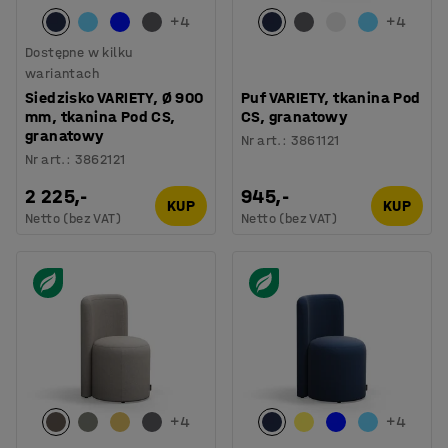
+
4
+
4
Dostępne w kilku
wariantach
Siedzisko VARIETY, Ø 900
Puf VARIETY, tkanina Pod
mm, tkanina Pod CS,
CS, granatowy
granatowy
Nr art.
:
3861121
Nr art.
:
3862121
2 225,-
945,-
KUP
KUP
Netto (bez VAT)
Netto (bez VAT)
+
4
+
4