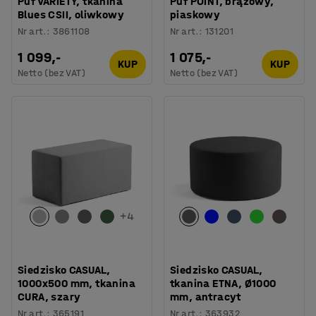
Puf VARIETY, tkanina
Puf POINT, brązowy,
Blues CSII, oliwkowy
piaskowy
Nr art.
:
3861108
Nr art.
:
131201
1 099,-
1 075,-
KUP
KUP
Netto (bez VAT)
Netto (bez VAT)
+
4
Siedzisko CASUAL,
Siedzisko CASUAL,
1000x500 mm, tkanina
tkanina ETNA, Ø1000
CURA, szary
mm, antracyt
Nr art.
:
365191
Nr art.
:
363932