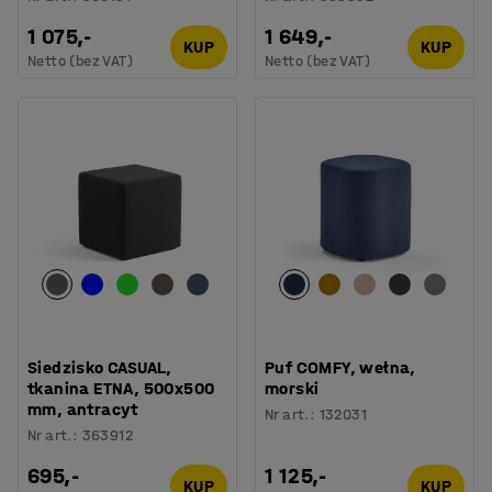
1 075,-
1 649,-
KUP
KUP
Netto (bez VAT)
Netto (bez VAT)
Siedzisko CASUAL,
Puf COMFY, wełna,
tkanina ETNA, 500x500
morski
mm, antracyt
Nr art.
:
132031
Nr art.
:
363912
695,-
1 125,-
KUP
KUP