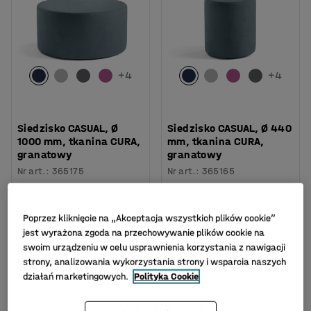
+
4
+
4
Siedzisko CASUAL, Ø
Siedzisko CASUAL, Ø 440
1000 mm, tkanina CURA,
mm, tkanina CURA,
granatowy
granatowy
Nr art.
:
365175
Nr art.
:
365165
1 449,-
775,-
KUP
KUP
Netto (bez VAT)
Netto (bez VAT)
Poprzez kliknięcie na „Akceptacja wszystkich plików cookie”
jest wyrażona zgoda na przechowywanie plików cookie na
swoim urządzeniu w celu usprawnienia korzystania z nawigacji
strony, analizowania wykorzystania strony i wsparcia naszych
działań marketingowych.
Polityka Cookie