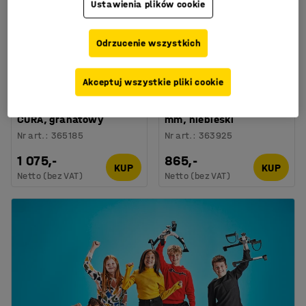
Ustawienia plików cookie
+
4
Odrzucenie wszystkich
Akceptuj wszystkie pliki cookie
Siedzisko CASUAL,
Siedzisko CASUAL,
500x500 mm, tkanina
tkanina ETNA, 1000x500
CURA, granatowy
mm, niebieski
Nr art.
:
365185
Nr art.
:
363925
1 075,-
865,-
KUP
KUP
Netto (bez VAT)
Netto (bez VAT)