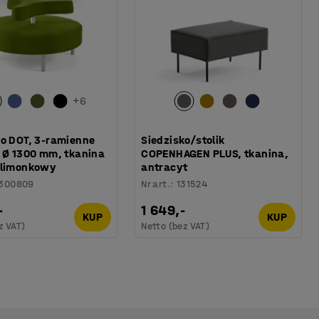
+
6
ko DOT, 3-ramienne
Siedzisko/stolik
, Ø 1300 mm, tkanina
COPENHAGEN PLUS, tkanina,
 limonkowy
antracyt
300809
Nr art.
:
131524
-
1 649,-
KUP
KUP
z VAT)
Netto (bez VAT)