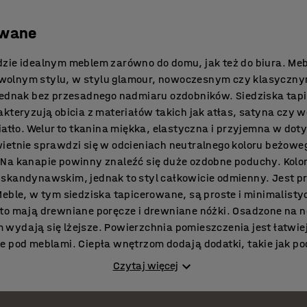
owane
dzie idealnym meblem zarówno do domu, jak też do biura. Me
olnym stylu, w stylu glamour, nowoczesnym czy klasycznym
 jednak bez przesadnego nadmiaru ozdobników. Siedziska tap
akteryzują obicia z materiałów takich jak atłas, satyna czy
wiatło. Welur to tkanina miękka, elastyczna i przyjemna w do
ietnie sprawdzi się w odcieniach neutralnego koloru beżoweg
Na kanapie powinny znaleźć się duże ozdobne poduchy. Kolor b
skandynawskim, jednak to styl całkowicie odmienny. Jest pr
Meble, w tym siedziska tapicerowane, są proste i minimalisty
sto mają drewniane poręcze i drewniane nóżki. Osadzone na 
wydają się lżejsze. Powierzchnia pomieszczenia jest łatwiej
e pod meblami. Ciepła wnętrzom dodają dodatki, takie jak po
tapicerowane będzie kluczowym elementem wnętrza. Częst
Czytaj więcej
 to bawełna, len czy juta.