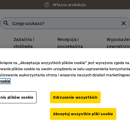
Własna produkcja
Jadalnia i
Recepcja i
Wyposażen
stołówka
poczekalnia
zewnętrzn
Darmowa Dostawa
iknięcie na „Akceptacja wszystkich plików cookie” jest wyrażona zgoda na
le do poczekalni
Siedziska tapicerowane
anie plików cookie na swoim urządzeniu w celu usprawnienia korzystania
alizowania wykorzystania strony i wsparcia naszych działań marketingow
picerowane
Cookie
siedziska
Szerokość
Materiał
nia plików cookie
Odrzucenie wszystkich
Akceptuj wszystkie pliki cookie