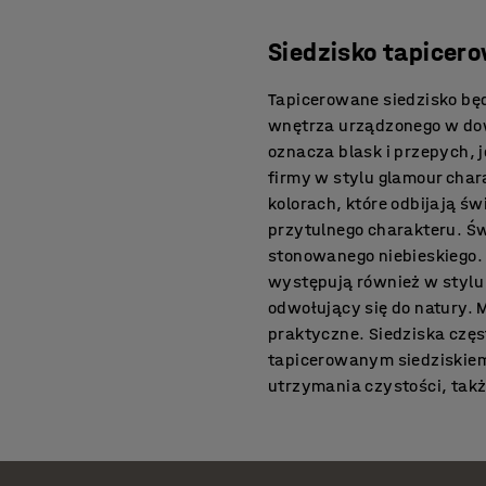
Siedzisko tapicer
Tapicerowane siedzisko bę
wnętrza urządzonego w dow
oznacza blask i przepych,
firmy w stylu glamour char
kolorach, które odbijają ś
przytulnego charakteru. Św
stonowanego niebieskiego. 
występują również w stylu 
odwołujący się do natury. 
praktyczne. Siedziska czę
tapicerowanym siedziskiem 
utrzymania czystości, takż
skandynawskim siedzisko 
materiały obicia i dodatków