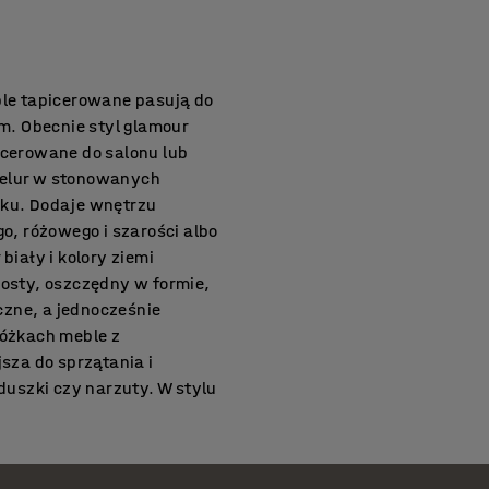
ble tapicerowane pasują do
. Obecnie styl glamour
icerowane do salonu lub
 welur w stonowanych
tyku. Dodaje wnętrzu
o, różowego i szarości albo
iały i kolory ziemi
osty, oszczędny w formie,
czne, a jednocześnie
nóżkach meble z
sza do sprzątania i
duszki czy narzuty. W stylu
o wykorzystywane