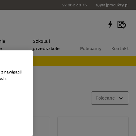
22 862 38 76
aj@ajprodukty.pl
ie
Szkoła i
e
przedszkole
Polecamy
Kontakt
 z nawigacji
ych.
Polecane