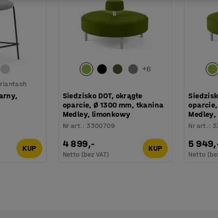
+
6
riantach
arny,
Siedzisko DOT, okrągłe
Siedzis
oparcie, Ø 1300 mm, tkanina
oparcie
Medley, limonkowy
Medley,
Nr art.
:
3300709
Nr art.
:
3
4 899,-
5 949,
KUP
KUP
Netto (bez VAT)
Netto (be